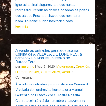
ignorada, sinala lugares aos que nunca
regresarei. Perdín as chaves de todas as portas
que atopei. Encontro chaves que non abren
nada. Anícome nunha habitación coas...
leer más
Á venda as entradas para a estrea na
Coruña de A VELADA DE LONDRES, a
homenaxe a Manuel Lourenzo de
ButacaZero
por
martinho
|
Ago 3, 2026
|
Autores/as
,
Creación
,
Literaria
,
Novas
,
Outras Artes
,
Xeral
| 0
Comentario
Á venda as entradas para a estrea na Coruña de
‘A velada de Londres’, a homenaxe a Manuel
Lourenzo de ButacaZero O Teatro Rosalía
Castro acollerá o 4 de setembro o lanzamento
desta revisión do mito de Drácula, que xa ten as