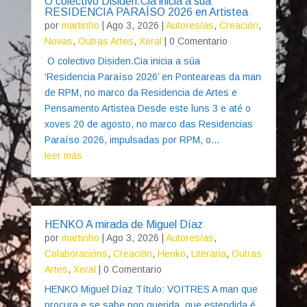
O colectivo Disiden.Cia inicia a súa
RESIDENCIA PARAÍSO 2026 en Artistea
por
martinho
|
Ago 3, 2026
|
Autores/as
,
Creación
,
Novas
,
Outras Artes
,
Xeral
| 0 Comentario
O colectivo Disiden.Cia inicia a súa
‘Residencia Paraíso 2026’ en Ponteareas da man
de RPM, no marco da Residencia de Artes e
Pensamento Artistea Desde este luns 3 e até o
xoves 20 de agosto, no marco das Residencias
Paraíso 2026, impulsadas por RPM, o...
leer más
HENKO A mirada de Miguel Díaz
por
martinho
|
Ago 3, 2026
|
Autores/as
,
Colaboracións
,
Creación
,
Henko
,
Literaria
,
Outras
Artes
,
Xeral
| 0 Comentario
HENKO Miguel Díaz Título: VOITRES A man que
procura e se sabe non querida, que estendida é