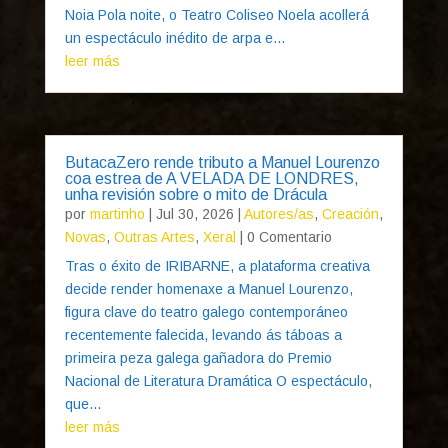
Noia Pola noite, o Teatro Coliseo Noela acollerá
un espectáculo inédito de arpa e...
leer más
ButacaZero rende tributo a Manuel Lourenzo
coa estrea de A VELADA DE LONDRES,
unha revisión sobre o mito de Drácula
por
martinho
|
Jul 30, 2026
|
Autores/as
,
Creación
,
Novas
,
Outras Artes
,
Xeral
| 0 Comentario
Tras o éxito de IRIBARNE, a plataforma creativa
decide render homenaxe a Manuel Lourenzo,
figura clave do teatro galego contemporáneo
recentemente falecida, levando ás táboas a
primeira peza galega gañadora do Premio
Nacional de Literatura Dramática O espectáculo,
que...
leer más