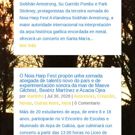
Siobhán Armstrong, Su Garrido Pombo e Park
Stickney, protagonistas da terceira xornada do
Noia Harp Fest A irlandesa Siobhán Armstrong, a
maior autoridade internacional na interpretación
da arpa histórica gaélica encordada en metal,
ofrecerá un concerto en Santa María...
leer más
O Noia Harp Fest propón unha xornada
ateigada de talento novo do país e de
experimentación sonora da man de Maeve
Gilchrist, Beatriz Martínez e Acacia Ojea
por
martinho
|
Jul 30, 2026
|
Autores/as
,
Creación
,
Novas
,
Outras Artes
,
Xeral
| 0 Comentario
Máis de 20 estudantes de arpa, de entre 8 e 18
anos, participarán no V Encontro de Escolas e
Alumnado de Arpa de Galicia, que culminará cun
concerto a partir das 13:00 horas no Liceo de