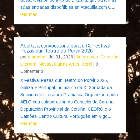
súas entradas dispoñibles en Ataquilla.com O...
leer más
Aberta a convocatoria para o IX Festival
Pezas dun Teatro do Porvir 2026
por
martinho
|
Jul 31, 2026
|
Autores/as
,
Creación
,
Literaria
,
Novas
,
Outras Artes
,
Xeral
| 0
Comentario
X Festival Pezas dun Teatro do Porvir 2026,
Galiza + Portugal, no marco da XI Xornada da
Sección de Literatura Dramática Organizada pola
AELG coa colaboración do Concello da Coruña,
Deputación Provincial da Coruña, CEDRO e o
Camões-Centro Cultural Português em Vigo...
leer más