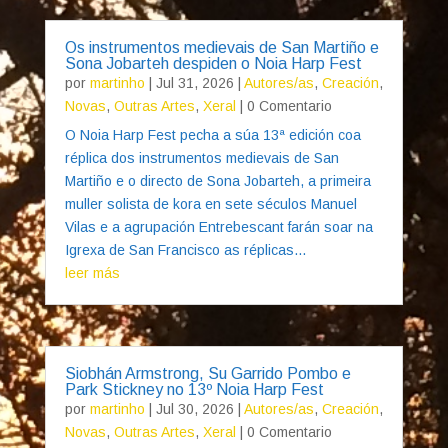
Os instrumentos medievais de San Martiño e
Sona Jobarteh despiden o Noia Harp Fest
por
martinho
|
Jul 31, 2026
|
Autores/as
,
Creación
,
Novas
,
Outras Artes
,
Xeral
| 0 Comentario
O Noia Harp Fest pecha a súa 13ª edición coa
réplica dos instrumentos medievais de San
Martiño e o directo de Sona Jobarteh, a primeira
muller solista de kora en sete séculos Manuel
Vilas e a agrupación Entrebescant farán soar na
Igrexa de San Francisco as réplicas...
leer más
Siobhán Armstrong, Su Garrido Pombo e
Park Stickney no 13º Noia Harp Fest
por
martinho
|
Jul 30, 2026
|
Autores/as
,
Creación
,
Novas
,
Outras Artes
,
Xeral
| 0 Comentario