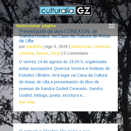
Seleccionar página
Presentación da obra CONEXIÓN, de
Sandra Goded, na Casa da Cultura de Antas
de Ulla
por
martinho
|
Ago 5, 2026
|
Autores/as
,
Creación
,
Literaria
,
Novas
,
Xeral
| 0 Comentario
O venres 14 de agosto ás 18,00 h, organizada
polas asociacións Quercus Sonora e Instituto de
Estudos Ulloáns, terá lugar na Casa da Cultura
de Antas de Ulla a presentación do libro de
poemas de Sandra Goded Conexión. Sandra
Goded, bióloga, poeta, escritora e...
leer más