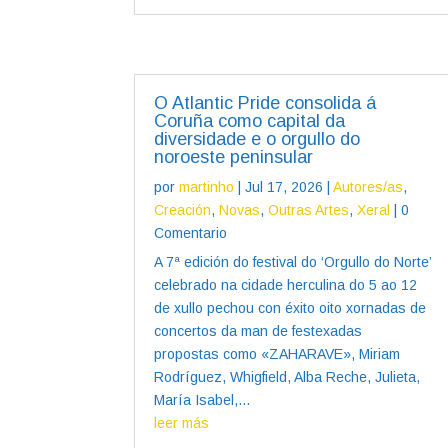
O Atlantic Pride consolida á
Coruña como capital da
diversidade e o orgullo do
noroeste peninsular
por
martinho
|
Jul 17, 2026
|
Autores/as
,
Creación
,
Novas
,
Outras Artes
,
Xeral
| 0
Comentario
A 7ª edición do festival do ‘Orgullo do Norte’
celebrado na cidade herculina do 5 ao 12
de xullo pechou con éxito oito xornadas de
concertos da man de festexadas
propostas como «ZAHARAVE», Miriam
Rodríguez, Whigfield, Alba Reche, Julieta,
María Isabel,...
leer más