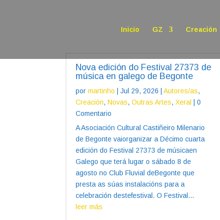
Inicio
GZ
Creación
Nova edición do Festival 27373 de
música en galego de Begonte
por
martinho
|
Jul 29, 2026
|
Autores/as
,
Creación
,
Novas
,
Outras Artes
,
Xeral
| 0
Comentario
A Asociación Cultural Castiñeiro Milenario
de Begonte vaiorganizar a Décimo cuarta
edición do Festival 27373 de músicaen
Galego que terá lugar o sábado 8 de
agosto no Club Fluvial deBegonte que
presta as súas instalacións para a
celebración destefestival. O Festival...
leer más