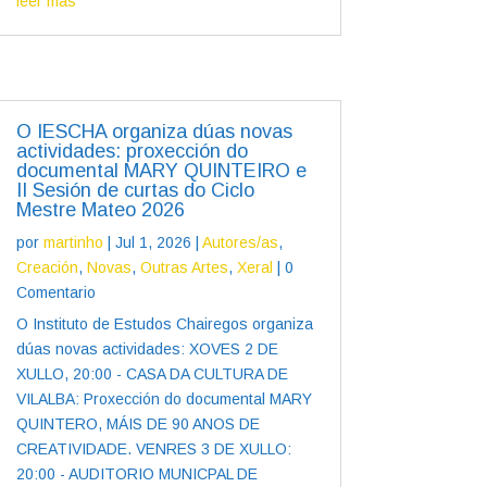
leer más
O IESCHA organiza dúas novas
actividades: proxección do
documental MARY QUINTEIRO e
II Sesión de curtas do Ciclo
Mestre Mateo 2026
por
martinho
|
Jul 1, 2026
|
Autores/as
,
Creación
,
Novas
,
Outras Artes
,
Xeral
| 0
Comentario
O Instituto de Estudos Chairegos organiza
dúas novas actividades: XOVES 2 DE
XULLO, 20:00 - CASA DA CULTURA DE
VILALBA: Proxección do documental MARY
QUINTERO, MÁIS DE 90 ANOS DE
CREATIVIDADE. VENRES 3 DE XULLO:
20:00 - AUDITORIO MUNICPAL DE