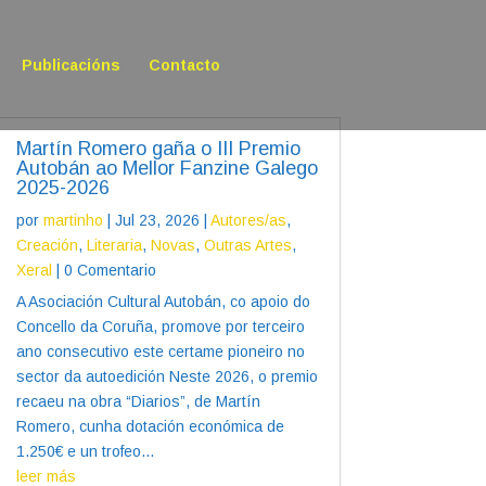
Publicacións
Contacto
Martín Romero gaña o III Premio
Autobán ao Mellor Fanzine Galego
2025-2026
por
martinho
|
Jul 23, 2026
|
Autores/as
,
Creación
,
Literaria
,
Novas
,
Outras Artes
,
Xeral
| 0 Comentario
A Asociación Cultural Autobán, co apoio do
Concello da Coruña, promove por terceiro
ano consecutivo este certame pioneiro no
sector da autoedición Neste 2026, o premio
recaeu na obra “Diarios”, de Martín
Romero, cunha dotación económica de
1.250€ e un trofeo...
leer más