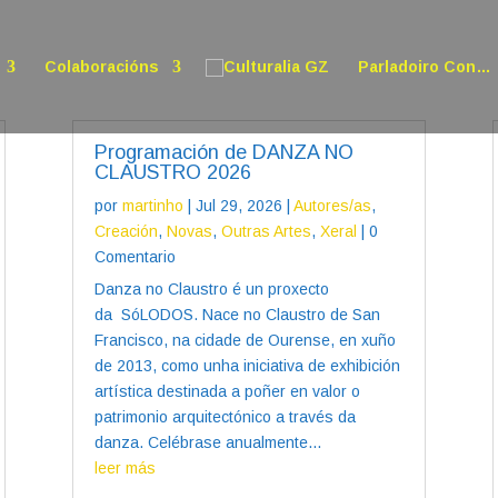
Colaboracións
Parladoiro Con…
Programación de DANZA NO
CLAUSTRO 2026
por
martinho
|
Jul 29, 2026
|
Autores/as
,
Creación
,
Novas
,
Outras Artes
,
Xeral
| 0
Comentario
Danza no Claustro é un proxecto
da SóLODOS. Nace no Claustro de San
Francisco, na cidade de Ourense, en xuño
de 2013, como unha iniciativa de exhibición
artística destinada a poñer en valor o
patrimonio arquitectónico a través da
danza. Celébrase anualmente...
leer más