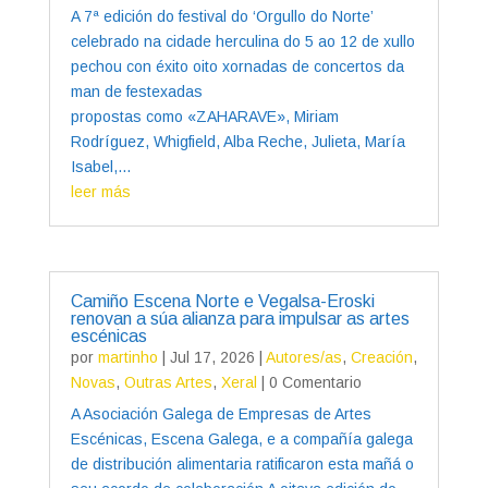
A 7ª edición do festival do ‘Orgullo do Norte’
celebrado na cidade herculina do 5 ao 12 de xullo
pechou con éxito oito xornadas de concertos da
man de festexadas
propostas como «ZAHARAVE», Miriam
Rodríguez, Whigfield, Alba Reche, Julieta, María
Isabel,...
leer más
Camiño Escena Norte e Vegalsa-Eroski
renovan a súa alianza para impulsar as artes
escénicas
por
martinho
|
Jul 17, 2026
|
Autores/as
,
Creación
,
Novas
,
Outras Artes
,
Xeral
| 0 Comentario
A Asociación Galega de Empresas de Artes
Escénicas, Escena Galega, e a compañía galega
de distribución alimentaria ratificaron esta mañá o