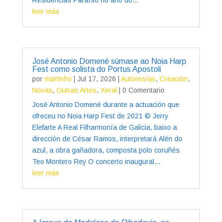
leer más
José Antonio Domené súmase ao Noia Harp
Fest como solista do Portus Apostoli
por
martinho
|
Jul 17, 2026
|
Autores/as
,
Creación
,
Novas
,
Outras Artes
,
Xeral
| 0 Comentario
José Antonio Domené durante a actuación que
ofreceu no Noia Harp Fest de 2021 © Jerry
Elefarte A Real Filharmonía de Galicia, baixo a
dirección de César Ramos, interpretará Alén do
azul, a obra gañadora, composta polo coruñés
Teo Montero Rey O concerto inaugural...
leer más