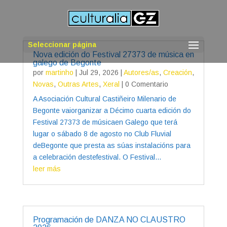
Seleccionar página
Nova edición do Festival 27373 de música en
galego de Begonte
por
martinho
|
Jul 29, 2026
|
Autores/as
,
Creación
,
Novas
,
Outras Artes
,
Xeral
| 0 Comentario
A Asociación Cultural Castiñeiro Milenario de
Begonte vaiorganizar a Décimo cuarta edición do
Festival 27373 de músicaen Galego que terá
lugar o sábado 8 de agosto no Club Fluvial
deBegonte que presta as súas instalacións para
a celebración destefestival. O Festival...
leer más
Programación de DANZA NO CLAUSTRO