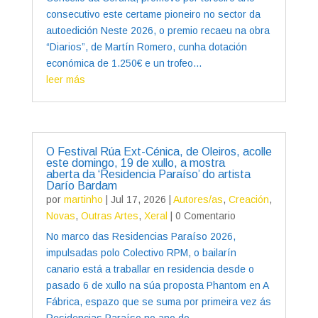
consecutivo este certame pioneiro no sector da
autoedición Neste 2026, o premio recaeu na obra
“Diarios”, de Martín Romero, cunha dotación
económica de 1.250€ e un trofeo...
leer más
O Festival Rúa Ext-Cénica, de Oleiros, acolle
este domingo, 19 de xullo, a mostra
aberta da ‘Residencia Paraíso’ do artista
Darío Bardam
por
martinho
|
Jul 17, 2026
|
Autores/as
,
Creación
,
Novas
,
Outras Artes
,
Xeral
| 0 Comentario
No marco das Residencias Paraíso 2026,
impulsadas polo Colectivo RPM, o bailarín
canario está a traballar en residencia desde o
pasado 6 de xullo na súa proposta Phantom en A
Fábrica, espazo que se suma por primeira vez ás
Residencias Paraíso no ano do...