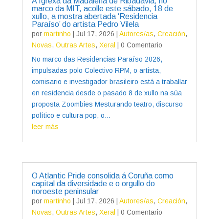
A Igrexa da Madalena de Ribadavia, no
marco da MIT, acolle este sábado, 18 de
xullo, a mostra abertada ‘Residencia
Paraíso’ do artista Pedro Vilela
por
martinho
|
Jul 17, 2026
|
Autores/as
,
Creación
,
Novas
,
Outras Artes
,
Xeral
| 0 Comentario
No marco das Residencias Paraíso 2026,
impulsadas polo Colectivo RPM, o artista,
comisario e investigador brasileiro está a traballar
en residencia desde o pasado 8 de xullo na súa
proposta Zoombies Mesturando teatro, discurso
político e cultura pop, o...
leer más
O Atlantic Pride consolida á Coruña como
capital da diversidade e o orgullo do
noroeste peninsular
por
martinho
|
Jul 17, 2026
|
Autores/as
,
Creación
,
Novas
,
Outras Artes
,
Xeral
| 0 Comentario