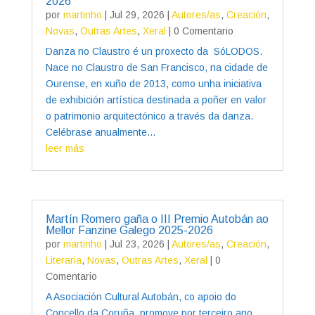
2026
por
martinho
|
Jul 29, 2026
|
Autores/as
,
Creación
,
Novas
,
Outras Artes
,
Xeral
| 0 Comentario
Danza no Claustro é un proxecto da SóLODOS.
Nace no Claustro de San Francisco, na cidade de
Ourense, en xuño de 2013, como unha iniciativa
de exhibición artística destinada a poñer en valor
o patrimonio arquitectónico a través da danza.
Celébrase anualmente...
leer más
Martín Romero gaña o III Premio Autobán ao
Mellor Fanzine Galego 2025-2026
por
martinho
|
Jul 23, 2026
|
Autores/as
,
Creación
,
Literaria
,
Novas
,
Outras Artes
,
Xeral
| 0
Comentario
A Asociación Cultural Autobán, co apoio do
Concello da Coruña, promove por terceiro ano