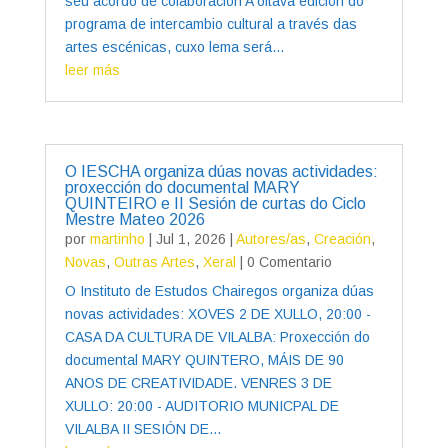
seu acordo de colaboración A oitava edición do
programa de intercambio cultural a través das
artes escénicas, cuxo lema será...
leer más
O IESCHA organiza dúas novas actividades:
proxección do documental MARY
QUINTEIRO e II Sesión de curtas do Ciclo
Mestre Mateo 2026
por
martinho
|
Jul 1, 2026
|
Autores/as
,
Creación
,
Novas
,
Outras Artes
,
Xeral
| 0 Comentario
O Instituto de Estudos Chairegos organiza dúas
novas actividades: XOVES 2 DE XULLO, 20:00 -
CASA DA CULTURA DE VILALBA: Proxección do
documental MARY QUINTERO, MÁIS DE 90
ANOS DE CREATIVIDADE. VENRES 3 DE
XULLO: 20:00 - AUDITORIO MUNICPAL DE
VILALBA II SESIÓN DE...