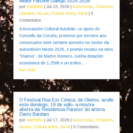
Mellor Fanzine Galego 2025-2026
por
martinho
|
Jul 23, 2026
|
Autores/as
,
Creación
,
Literaria
,
Novas
,
Outras Artes
,
Xeral
| 0
Comentario
A Asociación Cultural Autobán, co apoio do
Concello da Coruña, promove por terceiro ano
consecutivo este certame pioneiro no sector da
autoedición Neste 2026, o premio recaeu na obra
“Diarios”, de Martín Romero, cunha dotación
económica de 1.250€ e un trofeo...
leer más
O Festival Rúa Ext-Cénica, de Oleiros, acolle
este domingo, 19 de xullo, a mostra
aberta da ‘Residencia Paraíso’ do artista
Darío Bardam
por
martinho
|
Jul 17, 2026
|
Autores/as
,
Creación
,
Novas
,
Outras Artes
,
Xeral
| 0 Comentario