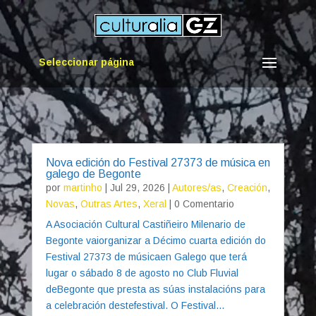
Seleccionar página
Nova edición do Festival 27373 de música en
galego de Begonte
por
martinho
|
Jul 29, 2026
|
Autores/as
,
Creación
,
Novas
,
Outras Artes
,
Xeral
| 0 Comentario
A Asociación Cultural Castiñeiro Milenario de
Begonte vaiorganizar a Décimo cuarta edición do
Festival 27373 de músicaen Galego que terá
lugar o sábado 8 de agosto no Club Fluvial
deBegonte que presta as súas instalacións para
a celebración destefestival. O Festival...