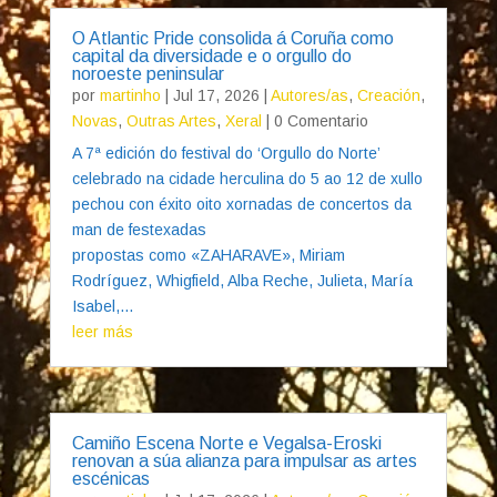
O Atlantic Pride consolida á Coruña como
capital da diversidade e o orgullo do
noroeste peninsular
por
martinho
|
Jul 17, 2026
|
Autores/as
,
Creación
,
Novas
,
Outras Artes
,
Xeral
| 0 Comentario
A 7ª edición do festival do ‘Orgullo do Norte’
celebrado na cidade herculina do 5 ao 12 de xullo
pechou con éxito oito xornadas de concertos da
man de festexadas
propostas como «ZAHARAVE», Miriam
Rodríguez, Whigfield, Alba Reche, Julieta, María
Isabel,...
leer más
Camiño Escena Norte e Vegalsa-Eroski
renovan a súa alianza para impulsar as artes
escénicas