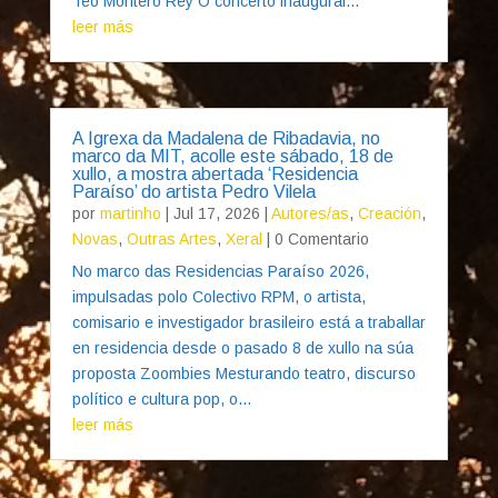
Teo Montero Rey O concerto inaugural...
leer más
A Igrexa da Madalena de Ribadavia, no
marco da MIT, acolle este sábado, 18 de
xullo, a mostra abertada ‘Residencia
Paraíso’ do artista Pedro Vilela
por
martinho
|
Jul 17, 2026
|
Autores/as
,
Creación
,
Novas
,
Outras Artes
,
Xeral
| 0 Comentario
No marco das Residencias Paraíso 2026,
impulsadas polo Colectivo RPM, o artista,
comisario e investigador brasileiro está a traballar
en residencia desde o pasado 8 de xullo na súa
proposta Zoombies Mesturando teatro, discurso
político e cultura pop, o...
leer más