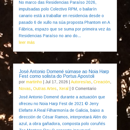
No marco das Residencias Paraíso 2026,
impulsadas polo Colectivo RPM, o bailarín
canario está a traballar en residencia desde o
pasado 6 de xullo na súa proposta Phantom en A
Fábrica, espazo que se suma por primeira vez ás
Residencias Paraíso no ano do...
leer más
José Antonio Domené súmase ao Noia Harp
Fest como solista do Portus Apostoli
por
martinho
|
Jul 17, 2026
|
Autores/as
,
Creación
,
Novas
,
Outras Artes
,
Xeral
| 0 Comentario
José Antonio Domené durante a actuación que
ofreceu no Noia Harp Fest de 2021 © Jerry
Elefarte A Real Filharmonía de Galicia, baixo a
dirección de César Ramos, interpretará Alén do
azul, a obra gañadora, composta polo coruñés