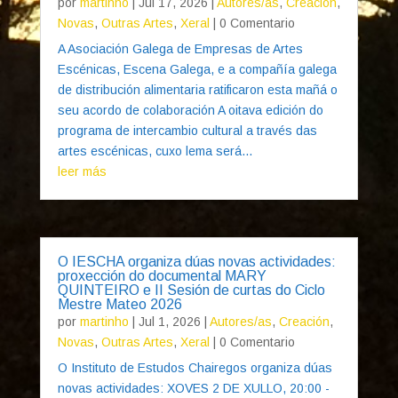
por
martinho
|
Jul 17, 2026
|
Autores/as
,
Creación
,
Novas
,
Outras Artes
,
Xeral
| 0 Comentario
A Asociación Galega de Empresas de Artes
Escénicas, Escena Galega, e a compañía galega
de distribución alimentaria ratificaron esta mañá o
seu acordo de colaboración A oitava edición do
programa de intercambio cultural a través das
artes escénicas, cuxo lema será...
leer más
O IESCHA organiza dúas novas actividades:
proxección do documental MARY
QUINTEIRO e II Sesión de curtas do Ciclo
Mestre Mateo 2026
por
martinho
|
Jul 1, 2026
|
Autores/as
,
Creación
,
Novas
,
Outras Artes
,
Xeral
| 0 Comentario
O Instituto de Estudos Chairegos organiza dúas
novas actividades: XOVES 2 DE XULLO, 20:00 -