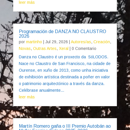
leer más
Programación de DANZA NO CLAUSTRO
2026
por
martinho
|
Jul 29, 2026
|
Autores/as
,
Creación
,
Novas
,
Outras Artes
,
Xeral
| 0 Comentario
Danza no Claustro é un proxecto da SóLODOS.
Nace no Claustro de San Francisco, na cidade de
Ourense, en xuño de 2013, como unha iniciativa
de exhibición artística destinada a poñer en valor
o patrimonio arquitectónico a través da danza.
Celébrase anualmente...
leer más
Martín Romero gaña o III Premio Autobán ao