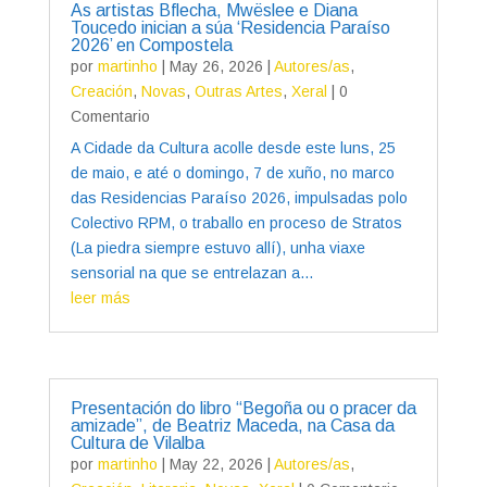
As artistas Bflecha, Mwëslee e Diana
Toucedo inician a súa ‘Residencia Paraíso
2026’ en Compostela
por
martinho
|
May 26, 2026
|
Autores/as
,
Creación
,
Novas
,
Outras Artes
,
Xeral
| 0
Comentario
A Cidade da Cultura acolle desde este luns, 25
de maio, e até o domingo, 7 de xuño, no marco
das Residencias Paraíso 2026, impulsadas polo
Colectivo RPM, o traballo en proceso de Stratos
(La piedra siempre estuvo allí), unha viaxe
sensorial na que se entrelazan a...
leer más
Presentación do libro “Begoña ou o pracer da
amizade”, de Beatriz Maceda, na Casa da
Cultura de Vilalba
por
martinho
|
May 22, 2026
|
Autores/as
,