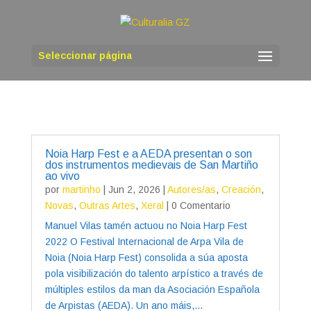
Seleccionar página
Noia Harp Fest e a AEDA presentan o son
dos instrumentos medievais de San Martiño
ao vivo
por
martinho
|
Jun 2, 2026
|
Autores/as
,
Creación
,
Novas
,
Outras Artes
,
Xeral
| 0 Comentario
Manuel Vilas tamén actuou no Noia Harp Fest
2022 O Festival Internacional de Arpa Vila de
Noia (Noia Harp Fest) consolida a súa aposta
pola visibilización do talento arpístico a través de
múltiples estilos da man da Asociación Española
de Arpistas (AEDA). Un ano máis,...