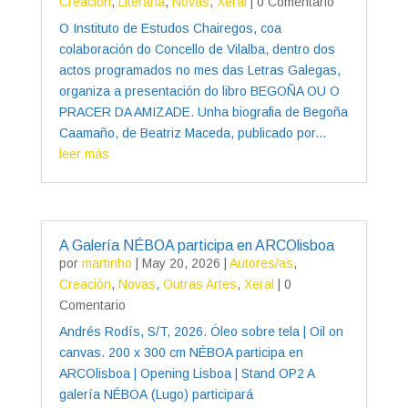
Creación
,
Literaria
,
Novas
,
Xeral
| 0 Comentario
O Instituto de Estudos Chairegos, coa
colaboración do Concello de Vilalba, dentro dos
actos programados no mes das Letras Galegas,
organiza a presentación do libro BEGOÑA OU O
PRACER DA AMIZADE. Unha biografia de Begoña
Caamaño, de Beatriz Maceda, publicado por...
leer más
A Galería NÉBOA participa en ARCOlisboa
por
martinho
|
May 20, 2026
|
Autores/as
,
Creación
,
Novas
,
Outras Artes
,
Xeral
| 0
Comentario
Andrés Rodís, S/T, 2026. Óleo sobre tela | Oil on
canvas. 200 x 300 cm NÉBOA participa en
ARCOlisboa | Opening Lisboa | Stand OP2 A
galería NÉBOA (Lugo) participará