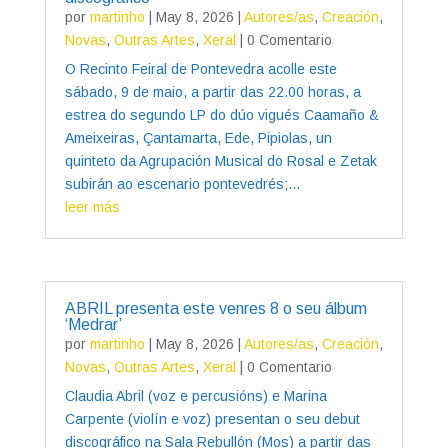
por
martinho
|
May 8, 2026
|
Autores/as
,
Creación
,
Novas
,
Outras Artes
,
Xeral
| 0 Comentario
O Recinto Feiral de Pontevedra acolle este
sábado, 9 de maio, a partir das 22.00 horas, a
estrea do segundo LP do dúo vigués Caamaño &
Ameixeiras, Çantamarta, Ede, Pipiolas, un
quinteto da Agrupación Musical do Rosal e Zetak
subirán ao escenario pontevedrés;...
leer más
ABRIL presenta este venres 8 o seu álbum
‘Medrar’
por
martinho
|
May 8, 2026
|
Autores/as
,
Creación
,
Novas
,
Outras Artes
,
Xeral
| 0 Comentario
Claudia Abril (voz e percusións) e Marina
Carpente (violín e voz) presentan o seu debut
discográfico na Sala Rebullón (Mos) a partir das