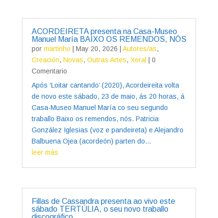
ACORDEIRETA presenta na Casa-Museo
Manuel María BAIXO OS REMENDOS, NÓS
por
martinho
|
May 20, 2026
|
Autores/as
,
Creación
,
Novas
,
Outras Artes
,
Xeral
| 0
Comentario
Após ‘Loitar cantando’ (2020), Acordeireita volta
de novo este sábado, 23 de maio, ás 20 horas, á
Casa-Museo Manuel María co seu segundo
traballo Baixo os remendos, nós. Patricia
González Iglesias (voz e pandeireta) e Alejandro
Balbuena Ojea (acordeón) parten do...
leer más
Fillas de Cassandra presenta ao vivo este
sábado TERTÚLIA, o seu novo traballo
discográfico