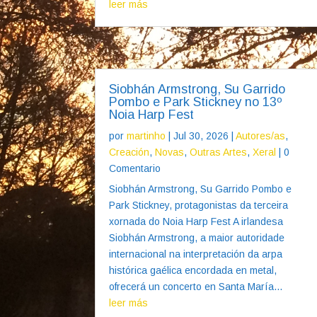
leer más
Siobhán Armstrong, Su Garrido
Pombo e Park Stickney no 13º
Noia Harp Fest
por
martinho
|
Jul 30, 2026
|
Autores/as
,
Creación
,
Novas
,
Outras Artes
,
Xeral
| 0
Comentario
Siobhán Armstrong, Su Garrido Pombo e
Park Stickney, protagonistas da terceira
xornada do Noia Harp Fest A irlandesa
Siobhán Armstrong, a maior autoridade
internacional na interpretación da arpa
histórica gaélica encordada en metal,
ofrecerá un concerto en Santa María...
leer más