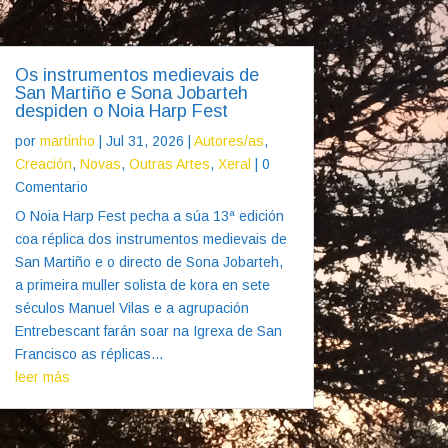
Os instrumentos medievais de
San Martiño e Sona Jobarteh
despiden o Noia Harp Fest
por
martinho
|
Jul 31, 2026
|
Autores/as
,
Creación
,
Novas
,
Outras Artes
,
Xeral
| 0
Comentario
O Noia Harp Fest pecha a súa 13ª edición
coa réplica dos instrumentos medievais de
San Martiño e o directo de Sona Jobarteh,
a primeira muller solista de kora en sete
séculos Manuel Vilas e a agrupación
Entrebescant farán soar na Igrexa de San
Francisco as réplicas...
leer más