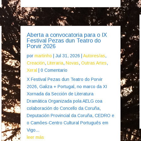
Aberta a convocatoria para o IX
Festival Pezas dun Teatro do
Porvir 2026
por
martinho
|
Jul 31, 2026
|
Autores/as
,
Creación
,
Literaria
,
Novas
,
Outras Artes
,
Xeral
| 0 Comentario
X Festival Pezas dun Teatro do Porvir
2026, Galiza + Portugal, no marco da XI
Xornada da Sección de Literatura
Dramática Organizada pola AELG coa
colaboración do Concello da Coruña,
Deputación Provincial da Coruña, CEDRO e
o Camões-Centro Cultural Português em
Vigo...
leer más