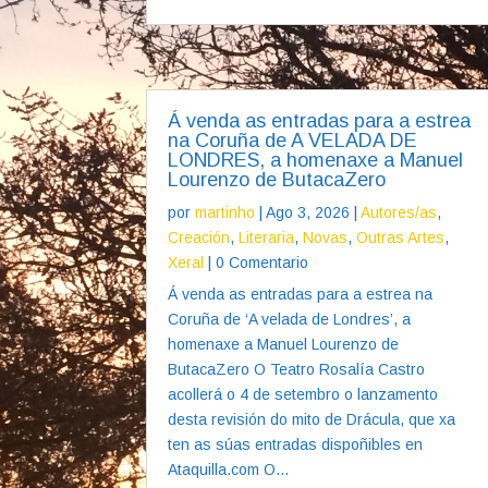
Á venda as entradas para a estrea
na Coruña de A VELADA DE
LONDRES, a homenaxe a Manuel
Lourenzo de ButacaZero
por
martinho
|
Ago 3, 2026
|
Autores/as
,
Creación
,
Literaria
,
Novas
,
Outras Artes
,
Xeral
| 0 Comentario
Á venda as entradas para a estrea na
Coruña de ‘A velada de Londres’, a
homenaxe a Manuel Lourenzo de
ButacaZero O Teatro Rosalía Castro
acollerá o 4 de setembro o lanzamento
desta revisión do mito de Drácula, que xa
ten as súas entradas dispoñibles en
Ataquilla.com O...