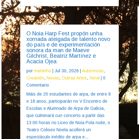
O Noia Harp Fest propón unha
xornada ateigada de talento novo
do país e de experimentación
sonora da man de Maeve
Gilchrist, Beatriz Martínez e
Acacia Ojea
por
martinho
|
Jul 30, 2026
|
Autores/as
,
Creación
,
Novas
,
Outras Artes
,
Xeral
| 0
Comentario
Máis de 20 estudantes de arpa, de entre 8
e 18 anos, participarán no V Encontro de
Escolas e Alumnado de Arpa de Galicia,
que culminará cun concerto a partir das
13:00 horas no Liceo de Noia Pola noite, o
Teatro Coliseo Noela acollerá un
espectáculo inédito de arpa e...