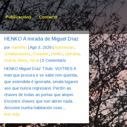
Publicacións
Contacto
HENKO A mirada de Miguel Díaz
por
martinho
|
Ago 3, 2026
|
Autores/as
,
Colaboracións
,
Creación
,
Henko
,
Literaria
,
Outras Artes
,
Xeral
| 0 Comentario
HENKO Miguel Díaz Título: VOITRES A
man que procura e se sabe non querida,
que estendida é ignorada, sinala lugares
aos que nunca regresarei. Perdín as
chaves de todas as portas que atopei.
Encontro chaves que non abren nada.
Anícome nunha habitación coas...
leer más