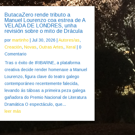
ButacaZero rende tributo a
Manuel Lourenzo coa estrea de A
VELADA DE LONDRES, unha
revisión sobre o mito de Drácula
por
martinho
|
Jul 30, 2026
|
Autores/as
,
Creación
,
Novas
,
Outras Artes
,
Xeral
| 0
Comentario
Tras o éxito de IRIBARNE, a plataforma
creativa decide render homenaxe a Manuel
Lourenzo, figura clave do teatro galego
contemporáneo recentemente falecida,
levando ás táboas a primeira peza galega
gañadora do Premio Nacional de Literatura
Dramática O espectáculo, que...
leer más