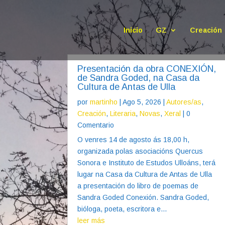
Inicio
GZ
Creación
Presentación da obra CONEXIÓN,
de Sandra Goded, na Casa da
Cultura de Antas de Ulla
por
martinho
|
Ago 5, 2026
|
Autores/as
,
Creación
,
Literaria
,
Novas
,
Xeral
| 0
Comentario
O venres 14 de agosto ás 18,00 h,
organizada polas asociacións Quercus
Sonora e Instituto de Estudos Ulloáns, terá
lugar na Casa da Cultura de Antas de Ulla
a presentación do libro de poemas de
Sandra Goded Conexión. Sandra Goded,
bióloga, poeta, escritora e...
leer más