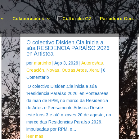
Colaboracións
Parladoiro Con…
O colectivo Disiden.Cia inicia a
súa RESIDENCIA PARAÍSO 2026
en Artistea
por
martinho
|
Ago 3, 2026
|
Autores/as
,
Creación
,
Novas
,
Outras Artes
,
Xeral
| 0
Comentario
O colectivo Disiden.Cia inicia a súa
‘Residencia Paraíso 2026’ en Ponteareas
da man de RPM, no marco da Residencia
de Artes e Pensamento Artistea Desde
este luns 3 e até o xoves 20 de agosto, no
marco das Residencias Paraíso 2026,
impulsadas por RPM, o...
leer más