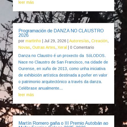
leer más
Programación de DANZA NO CLAUSTRO
2026
por
martinho
|
Jul 29, 2026
|
Autores/as
,
Creación
,
Novas
,
Outras Artes
,
Xeral
| 0 Comentario
Danza no Claustro é un proxecto da SóLODOS.
Nace no Claustro de San Francisco, na cidade de
Ourense, en xuño de 2013, como unha iniciativa
de exhibición artística destinada a poñer en valor
o patrimonio arquitectónico a través da danza.
Celébrase anualmente...
leer más
Martín Romero gaña o III Premio Autobán ao