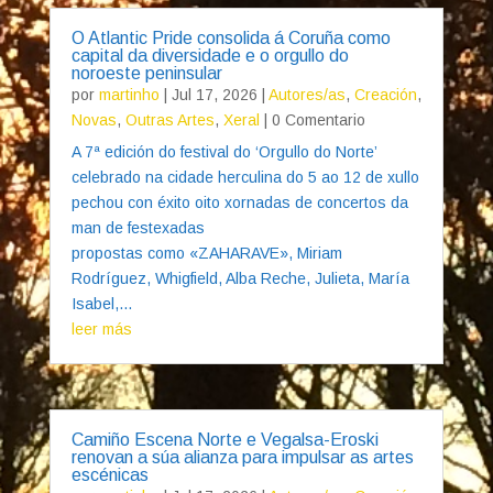
O Atlantic Pride consolida á Coruña como
capital da diversidade e o orgullo do
noroeste peninsular
por
martinho
|
Jul 17, 2026
|
Autores/as
,
Creación
,
Novas
,
Outras Artes
,
Xeral
| 0 Comentario
A 7ª edición do festival do ‘Orgullo do Norte’
celebrado na cidade herculina do 5 ao 12 de xullo
pechou con éxito oito xornadas de concertos da
man de festexadas
propostas como «ZAHARAVE», Miriam
Rodríguez, Whigfield, Alba Reche, Julieta, María
Isabel,...
leer más
Camiño Escena Norte e Vegalsa-Eroski
renovan a súa alianza para impulsar as artes
escénicas