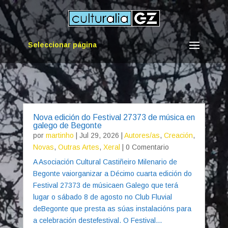
Seleccionar página
Nova edición do Festival 27373 de música en
galego de Begonte
por
martinho
|
Jul 29, 2026
|
Autores/as
,
Creación
,
Novas
,
Outras Artes
,
Xeral
| 0 Comentario
A Asociación Cultural Castiñeiro Milenario de
Begonte vaiorganizar a Décimo cuarta edición do
Festival 27373 de músicaen Galego que terá
lugar o sábado 8 de agosto no Club Fluvial
deBegonte que presta as súas instalacións para
a celebración destefestival. O Festival...