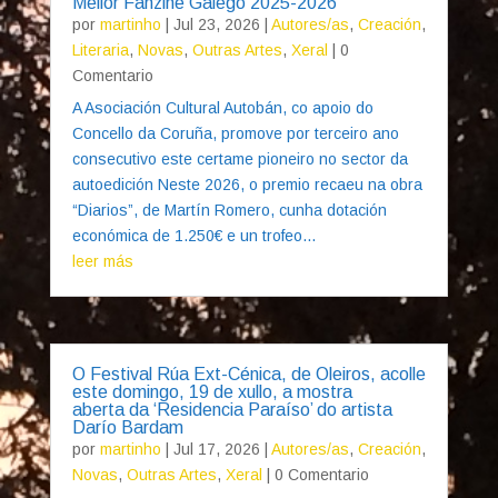
Mellor Fanzine Galego 2025-2026
por
martinho
|
Jul 23, 2026
|
Autores/as
,
Creación
,
Literaria
,
Novas
,
Outras Artes
,
Xeral
| 0
Comentario
A Asociación Cultural Autobán, co apoio do
Concello da Coruña, promove por terceiro ano
consecutivo este certame pioneiro no sector da
autoedición Neste 2026, o premio recaeu na obra
“Diarios”, de Martín Romero, cunha dotación
económica de 1.250€ e un trofeo...
leer más
O Festival Rúa Ext-Cénica, de Oleiros, acolle
este domingo, 19 de xullo, a mostra
aberta da ‘Residencia Paraíso’ do artista
Darío Bardam
por
martinho
|
Jul 17, 2026
|
Autores/as
,
Creación
,
Novas
,
Outras Artes
,
Xeral
| 0 Comentario