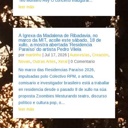
Teo Montero Rey O concerto inaugural...
leer más
A Igrexa da Madalena de Ribadavia, no
marco da MIT, acolle este sábado, 18 de
xullo, a mostra abertada ‘Residencia
Paraíso’ do artista Pedro Vilela
por
martinho
|
Jul 17, 2026
|
Autores/as
,
Creación
,
Novas
,
Outras Artes
,
Xeral
| 0 Comentario
No marco das Residencias Paraíso 2026,
impulsadas polo Colectivo RPM, o artista,
comisario e investigador brasileiro está a traballar
en residencia desde o pasado 8 de xullo na súa
proposta Zoombies Mesturando teatro, discurso
político e cultura pop, o...
leer más