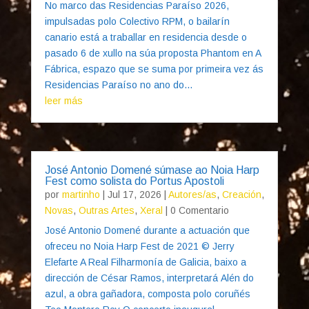
No marco das Residencias Paraíso 2026,
impulsadas polo Colectivo RPM, o bailarín
canario está a traballar en residencia desde o
pasado 6 de xullo na súa proposta Phantom en A
Fábrica, espazo que se suma por primeira vez ás
Residencias Paraíso no ano do...
leer más
José Antonio Domené súmase ao Noia Harp
Fest como solista do Portus Apostoli
por
martinho
|
Jul 17, 2026
|
Autores/as
,
Creación
,
Novas
,
Outras Artes
,
Xeral
| 0 Comentario
José Antonio Domené durante a actuación que
ofreceu no Noia Harp Fest de 2021 © Jerry
Elefarte A Real Filharmonía de Galicia, baixo a
dirección de César Ramos, interpretará Alén do
azul, a obra gañadora, composta polo coruñés