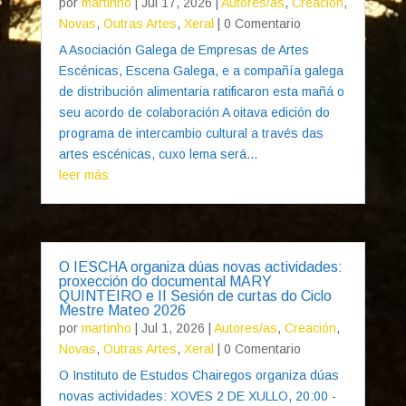
por
martinho
|
Jul 17, 2026
|
Autores/as
,
Creación
,
Novas
,
Outras Artes
,
Xeral
| 0 Comentario
A Asociación Galega de Empresas de Artes
Escénicas, Escena Galega, e a compañía galega
de distribución alimentaria ratificaron esta mañá o
seu acordo de colaboración A oitava edición do
programa de intercambio cultural a través das
artes escénicas, cuxo lema será...
leer más
O IESCHA organiza dúas novas actividades:
proxección do documental MARY
QUINTEIRO e II Sesión de curtas do Ciclo
Mestre Mateo 2026
por
martinho
|
Jul 1, 2026
|
Autores/as
,
Creación
,
Novas
,
Outras Artes
,
Xeral
| 0 Comentario
O Instituto de Estudos Chairegos organiza dúas
novas actividades: XOVES 2 DE XULLO, 20:00 -