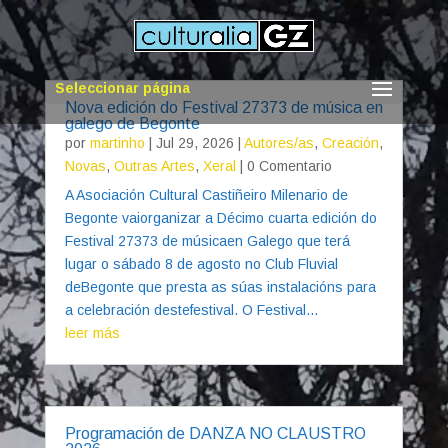
Seleccionar página
Nova edición do Festival 27373 de música en
galego de Begonte
por
martinho
|
Jul 29, 2026
|
Autores/as
,
Creación
,
Novas
,
Outras Artes
,
Xeral
| 0 Comentario
A Asociación Cultural Castiñeiro Milenario de
Begonte vaiorganizar a Décimo cuarta edición do
Festival 27373 de músicaen Galego que terá
lugar o sábado 8 de agosto no Club Fluvial
deBegonte que presta as súas instalacións para
a celebración destefestival. O Festival...
leer más
Programación de DANZA NO CLAUSTRO