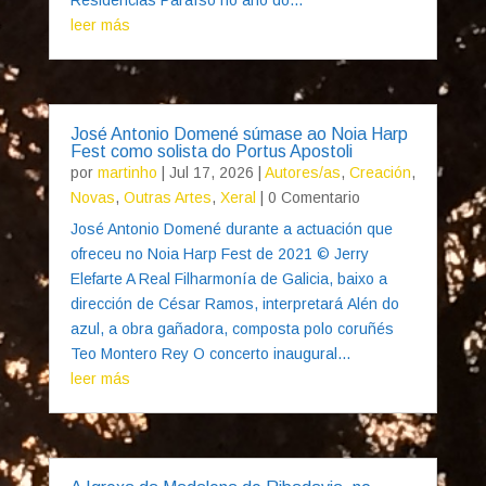
leer más
José Antonio Domené súmase ao Noia Harp
Fest como solista do Portus Apostoli
por
martinho
|
Jul 17, 2026
|
Autores/as
,
Creación
,
Novas
,
Outras Artes
,
Xeral
| 0 Comentario
José Antonio Domené durante a actuación que
ofreceu no Noia Harp Fest de 2021 © Jerry
Elefarte A Real Filharmonía de Galicia, baixo a
dirección de César Ramos, interpretará Alén do
azul, a obra gañadora, composta polo coruñés
Teo Montero Rey O concerto inaugural...
leer más