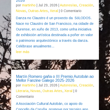
2026
por
martinho
|
Jul 29, 2026
|
Autores/as
,
Creación
,
Novas
,
Outras Artes
,
Xeral
| 0 Comentario
Danza no Claustro é un proxecto da SóLODOS.
Nace no Claustro de San Francisco, na cidade de
Ourense, en xuño de 2013, como unha iniciativa
de exhibición artística destinada a poñer en valor
o patrimonio arquitectónico a través da danza.
Celébrase anualmente...
leer más
Martín Romero gaña o III Premio Autobán ao
Mellor Fanzine Galego 2025-2026
por
martinho
|
Jul 23, 2026
|
Autores/as
,
Creación
,
Literaria
,
Novas
,
Outras Artes
,
Xeral
| 0
Comentario
A Asociación Cultural Autobán, co apoio do
Concello da Coruña, promove por terceiro ano