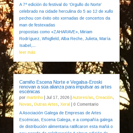
A 7ª edición do festival do ‘Orgullo do Norte’
celebrado na cidade herculina do 5 ao 12 de xullo
pechou con éxito oito xornadas de concertos da
man de festexadas
propostas como «ZAHARAVE», Miriam
Rodríguez, Whigfield, Alba Reche, Julieta, María
Isabel,...
leer más
Camiño Escena Norte e Vegalsa-Eroski
renovan a súa alianza para impulsar as artes
escénicas
por
martinho
|
Jul 17, 2026
|
Autores/as
,
Creación
,
Novas
,
Outras Artes
,
Xeral
| 0 Comentario
A Asociación Galega de Empresas de Artes
Escénicas, Escena Galega, e a compañía galega
de distribución alimentaria ratificaron esta mañá o