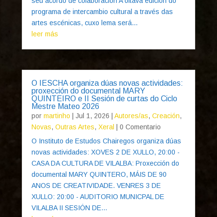
seu acordo de colaboración A oitava edición do
programa de intercambio cultural a través das
artes escénicas, cuxo lema será...
leer más
O IESCHA organiza dúas novas actividades:
proxección do documental MARY
QUINTEIRO e II Sesión de curtas do Ciclo
Mestre Mateo 2026
por
martinho
|
Jul 1, 2026
|
Autores/as
,
Creación
,
Novas
,
Outras Artes
,
Xeral
| 0 Comentario
O Instituto de Estudos Chairegos organiza dúas
novas actividades: XOVES 2 DE XULLO, 20:00 -
CASA DA CULTURA DE VILALBA: Proxección do
documental MARY QUINTERO, MÁIS DE 90
ANOS DE CREATIVIDADE. VENRES 3 DE
XULLO: 20:00 - AUDITORIO MUNICPAL DE
VILALBA II SESIÓN DE...