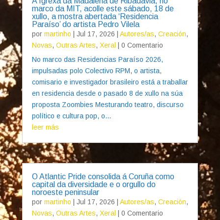
A Igrexa da Madalena de Ribadavia, no
marco da MIT, acolle este sábado, 18 de
xullo, a mostra abertada ‘Residencia
Paraíso’ do artista Pedro Vilela
por
martinho
|
Jul 17, 2026
|
Autores/as
,
Creación
,
Novas
,
Outras Artes
,
Xeral
| 0 Comentario
No marco das Residencias Paraíso 2026,
impulsadas polo Colectivo RPM, o artista,
comisario e investigador brasileiro está a traballar
en residencia desde o pasado 8 de xullo na súa
proposta Zoombies Mesturando teatro, discurso
político e cultura pop, o...
leer más
O Atlantic Pride consolida á Coruña como
capital da diversidade e o orgullo do
noroeste peninsular
por
martinho
|
Jul 17, 2026
|
Autores/as
,
Creación
,
Novas
,
Outras Artes
,
Xeral
| 0 Comentario