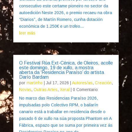
consecutivo este certame pioneiro no sector da
autoedición Neste 2026, o premio recaeu na obra
“Diarios”, de Martín Romero, cunha dotación
económica de 1.250€ e un trofeo...
leer más
O Festival Rúa Ext-Cénica, de Oleiros, acolle
este domingo, 19 de xullo, a mostra
aberta da ‘Residencia Paraíso’ do artista
Darío Bardam
por
martinho
|
Jul 17, 2026
|
Autores/as
,
Creación
,
Novas
,
Outras Artes
,
Xeral
| 0 Comentario
No marco das Residencias Paraíso 2026,
impulsadas polo Colectivo RPM, o bailarín
canario está a traballar en residencia desde o
pasado 6 de xullo na súa proposta Phantom en A
Fábrica, espazo que se suma por primeira vez ás
Residencias Paraíso no ano do...