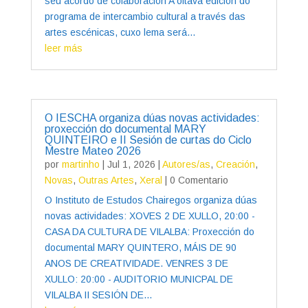
seu acordo de colaboración A oitava edición do
programa de intercambio cultural a través das
artes escénicas, cuxo lema será...
leer más
O IESCHA organiza dúas novas actividades:
proxección do documental MARY
QUINTEIRO e II Sesión de curtas do Ciclo
Mestre Mateo 2026
por
martinho
|
Jul 1, 2026
|
Autores/as
,
Creación
,
Novas
,
Outras Artes
,
Xeral
| 0 Comentario
O Instituto de Estudos Chairegos organiza dúas
novas actividades: XOVES 2 DE XULLO, 20:00 -
CASA DA CULTURA DE VILALBA: Proxección do
documental MARY QUINTERO, MÁIS DE 90
ANOS DE CREATIVIDADE. VENRES 3 DE
XULLO: 20:00 - AUDITORIO MUNICPAL DE
VILALBA II SESIÓN DE...