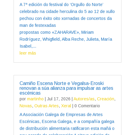
A 7ª edición do festival do ‘Orgullo do Norte’
celebrado na cidade herculina do 5 ao 12 de xullo
pechou con éxito oito xornadas de concertos da
man de festexadas
propostas como «ZAHARAVE», Miriam
Rodríguez, Whigfield, Alba Reche, Julieta, María
Isabel,...
leer más
Camiño Escena Norte e Vegalsa-Eroski
renovan a súa alianza para impulsar as artes
escénicas
por
martinho
|
Jul 17, 2026
|
Autores/as
,
Creación
,
Novas
,
Outras Artes
,
Xeral
| 0 Comentario
A Asociación Galega de Empresas de Artes
Escénicas, Escena Galega, e a compañía galega
de distribución alimentaria ratificaron esta mañá o