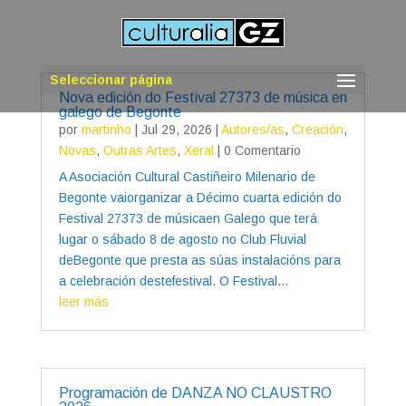
Seleccionar página
Nova edición do Festival 27373 de música en
galego de Begonte
por
martinho
|
Jul 29, 2026
|
Autores/as
,
Creación
,
Novas
,
Outras Artes
,
Xeral
| 0 Comentario
A Asociación Cultural Castiñeiro Milenario de
Begonte vaiorganizar a Décimo cuarta edición do
Festival 27373 de músicaen Galego que terá
lugar o sábado 8 de agosto no Club Fluvial
deBegonte que presta as súas instalacións para
a celebración destefestival. O Festival...
leer más
Programación de DANZA NO CLAUSTRO