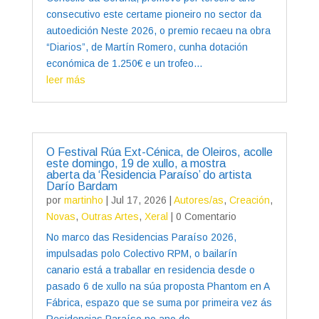
consecutivo este certame pioneiro no sector da
autoedición Neste 2026, o premio recaeu na obra
“Diarios”, de Martín Romero, cunha dotación
económica de 1.250€ e un trofeo...
leer más
O Festival Rúa Ext-Cénica, de Oleiros, acolle
este domingo, 19 de xullo, a mostra
aberta da ‘Residencia Paraíso’ do artista
Darío Bardam
por
martinho
|
Jul 17, 2026
|
Autores/as
,
Creación
,
Novas
,
Outras Artes
,
Xeral
| 0 Comentario
No marco das Residencias Paraíso 2026,
impulsadas polo Colectivo RPM, o bailarín
canario está a traballar en residencia desde o
pasado 6 de xullo na súa proposta Phantom en A
Fábrica, espazo que se suma por primeira vez ás
Residencias Paraíso no ano do...