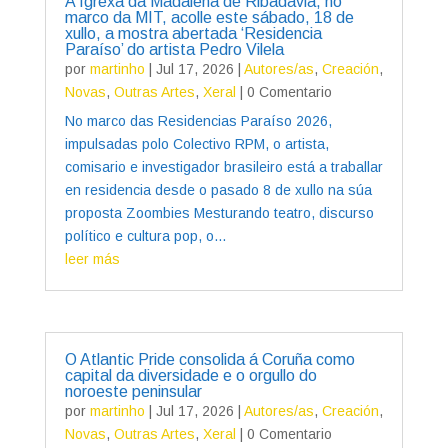
A Igrexa da Madalena de Ribadavia, no
marco da MIT, acolle este sábado, 18 de
xullo, a mostra abertada ‘Residencia
Paraíso’ do artista Pedro Vilela
por
martinho
|
Jul 17, 2026
|
Autores/as
,
Creación
,
Novas
,
Outras Artes
,
Xeral
| 0 Comentario
No marco das Residencias Paraíso 2026,
impulsadas polo Colectivo RPM, o artista,
comisario e investigador brasileiro está a traballar
en residencia desde o pasado 8 de xullo na súa
proposta Zoombies Mesturando teatro, discurso
político e cultura pop, o...
leer más
O Atlantic Pride consolida á Coruña como
capital da diversidade e o orgullo do
noroeste peninsular
por
martinho
|
Jul 17, 2026
|
Autores/as
,
Creación
,
Novas
,
Outras Artes
,
Xeral
| 0 Comentario