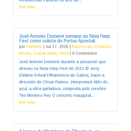
leer más
José Antonio Domené súmase ao Noia Harp
Fest como solista do Portus Apostoli
por
martinho
|
Jul 17, 2026
|
Autores/as
,
Creación
,
Novas
,
Outras Artes
,
Xeral
| 0 Comentario
José Antonio Domené durante a actuación que
ofreceu no Noia Harp Fest de 2021 © Jerry
Elefarte A Real Filharmonía de Galicia, baixo a
dirección de César Ramos, interpretará Alén do
azul, a obra gañadora, composta polo coruñés
Teo Montero Rey O concerto inaugural...
leer más