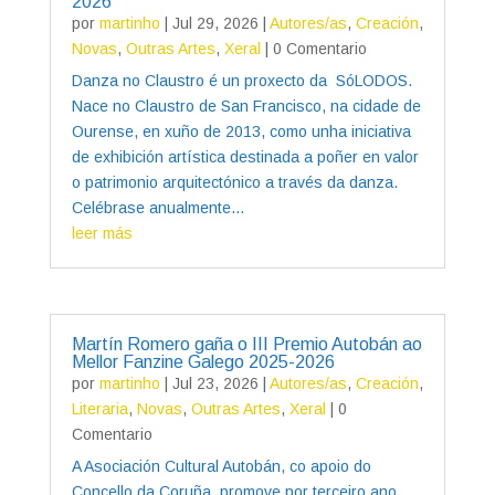
2026
por
martinho
|
Jul 29, 2026
|
Autores/as
,
Creación
,
Novas
,
Outras Artes
,
Xeral
| 0 Comentario
Danza no Claustro é un proxecto da SóLODOS.
Nace no Claustro de San Francisco, na cidade de
Ourense, en xuño de 2013, como unha iniciativa
de exhibición artística destinada a poñer en valor
o patrimonio arquitectónico a través da danza.
Celébrase anualmente...
leer más
Martín Romero gaña o III Premio Autobán ao
Mellor Fanzine Galego 2025-2026
por
martinho
|
Jul 23, 2026
|
Autores/as
,
Creación
,
Literaria
,
Novas
,
Outras Artes
,
Xeral
| 0
Comentario
A Asociación Cultural Autobán, co apoio do
Concello da Coruña, promove por terceiro ano