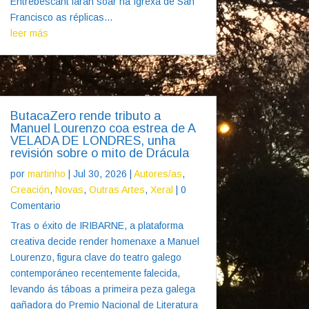
Entrebescant farán soar na Igrexa de San
Francisco as réplicas...
leer más
ButacaZero rende tributo a
Manuel Lourenzo coa estrea de A
VELADA DE LONDRES, unha
revisión sobre o mito de Drácula
por
martinho
|
Jul 30, 2026
|
Autores/as
,
Creación
,
Novas
,
Outras Artes
,
Xeral
| 0
Comentario
Tras o éxito de IRIBARNE, a plataforma
creativa decide render homenaxe a Manuel
Lourenzo, figura clave do teatro galego
contemporáneo recentemente falecida,
levando ás táboas a primeira peza galega
gañadora do Premio Nacional de Literatura