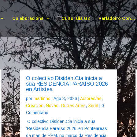
Colaboracións
Parladoiro Con…
O colectivo Disiden.Cia inicia a
súa RESIDENCIA PARAÍSO 2026
en Artistea
por
martinho
|
Ago 3, 2026
|
Autores/as
,
Creación
,
Novas
,
Outras Artes
,
Xeral
| 0
Comentario
O colectivo Disiden.Cia inicia a súa
‘Residencia Paraíso 2026’ en Ponteareas
da man de RPM, no marco da Residencia