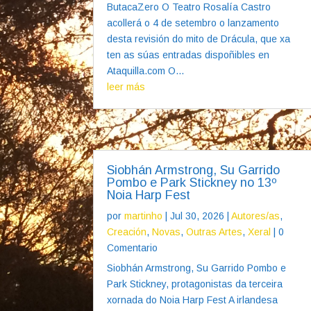
ButacaZero O Teatro Rosalía Castro
acollerá o 4 de setembro o lanzamento
desta revisión do mito de Drácula, que xa
ten as súas entradas dispoñibles en
Ataquilla.com O...
leer más
Siobhán Armstrong, Su Garrido
Pombo e Park Stickney no 13º
Noia Harp Fest
por
martinho
|
Jul 30, 2026
|
Autores/as
,
Creación
,
Novas
,
Outras Artes
,
Xeral
| 0
Comentario
Siobhán Armstrong, Su Garrido Pombo e
Park Stickney, protagonistas da terceira
xornada do Noia Harp Fest A irlandesa