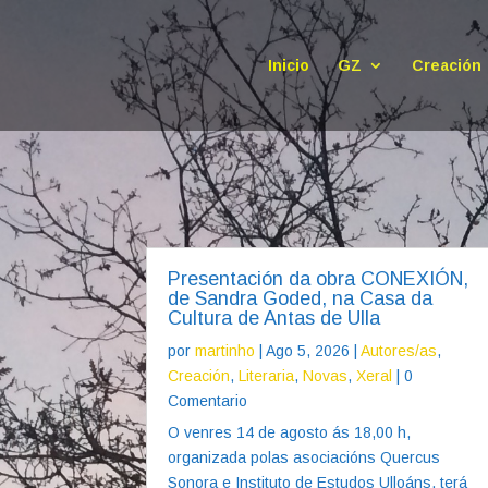
Inicio
GZ
Creación
Presentación da obra CONEXIÓN,
de Sandra Goded, na Casa da
Cultura de Antas de Ulla
por
martinho
|
Ago 5, 2026
|
Autores/as
,
Creación
,
Literaria
,
Novas
,
Xeral
| 0
Comentario
O venres 14 de agosto ás 18,00 h,
organizada polas asociacións Quercus
Sonora e Instituto de Estudos Ulloáns, terá