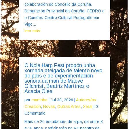
colaboración do Concello da Coruña,
Deputación Provincial da Coruña, CEDRO e
o Camões-Centro Cultural Português em
Vigo...
leer más
O Noia Harp Fest propón unha
xornada ateigada de talento novo
do país e de experimentación
sonora da man de Maeve
Gilchrist, Beatriz Martínez e
Acacia Ojea
por
martinho
|
Jul 30, 2026
|
Autores/as
,
Creación
,
Novas
,
Outras Artes
,
Xeral
| 0
Comentario
Máis de 20 estudantes de arpa, de entre 8
e 18 anos, participarán no V Encontro de