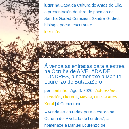
lugar na Casa da Cultura de Antas de Ulla
a presentación do libro de poemas de
Sandra Goded Conexión. Sandra Goded,
bióloga, poeta, escritora e...
leer más
Á venda as entradas para a estrea
na Coruña de A VELADA DE
LONDRES, a homenaxe a Manuel
Lourenzo de ButacaZero
por
martinho
|
Ago 3, 2026
|
Autores/as
,
Creación
,
Literaria
,
Novas
,
Outras Artes
,
Xeral
| 0 Comentario
Á venda as entradas para a estrea na
Coruña de ‘A velada de Londres’, a
homenaxe a Manuel Lourenzo de