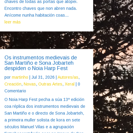
chaves de todas as portas que atopei.
Encontro chaves que non abren nada.
Anícome nunha habitación coas...
leer más
Os instrumentos medievais de
San Martiño e Sona Jobarteh
despiden o Noia Harp Fest
por
martinho
|
Jul 31, 2026
|
Autores/as
,
Creación
,
Novas
,
Outras Artes
,
Xeral
| 0
Comentario
O Noia Harp Fest pecha a súa 13ª edición
coa réplica dos instrumentos medievais de
San Martiño e o directo de Sona Jobarteh,
a primeira muller solista de kora en sete
séculos Manuel Vilas e a agrupación