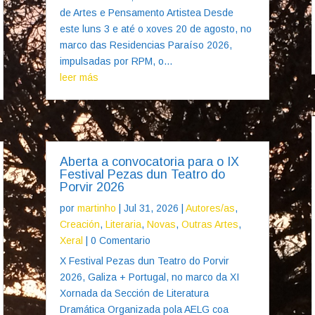
de Artes e Pensamento Artistea Desde
este luns 3 e até o xoves 20 de agosto, no
marco das Residencias Paraíso 2026,
impulsadas por RPM, o...
leer más
Aberta a convocatoria para o IX
Festival Pezas dun Teatro do
Porvir 2026
por
martinho
|
Jul 31, 2026
|
Autores/as
,
Creación
,
Literaria
,
Novas
,
Outras Artes
,
Xeral
| 0 Comentario
X Festival Pezas dun Teatro do Porvir
2026, Galiza + Portugal, no marco da XI
Xornada da Sección de Literatura
Dramática Organizada pola AELG coa