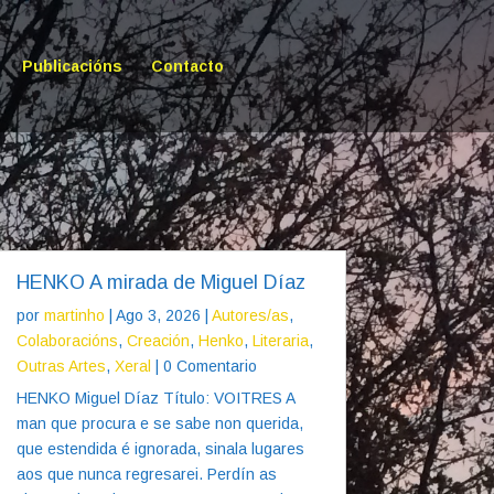
Publicacións
Contacto
HENKO A mirada de Miguel Díaz
por
martinho
|
Ago 3, 2026
|
Autores/as
,
Colaboracións
,
Creación
,
Henko
,
Literaria
,
Outras Artes
,
Xeral
| 0 Comentario
HENKO Miguel Díaz Título: VOITRES A
man que procura e se sabe non querida,
que estendida é ignorada, sinala lugares
aos que nunca regresarei. Perdín as