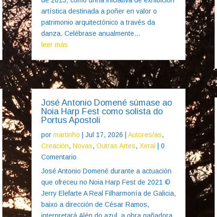
artística destinada a poñer en valor o
patrimonio arquitectónico a través da
danza. Celébrase anualmente...
leer más
José Antonio Domené súmase ao
Noia Harp Fest como solista do
Portus Apostoli
por
martinho
|
Jul 17, 2026
|
Autores/as
,
Creación
,
Novas
,
Outras Artes
,
Xeral
| 0
Comentario
José Antonio Domené durante a actuación
que ofreceu no Noia Harp Fest de 2021 ©
Jerry Elefarte A Real Filharmonía de Galicia,
baixo a dirección de César Ramos,
interpretará Alén do azul, a obra gañadora,