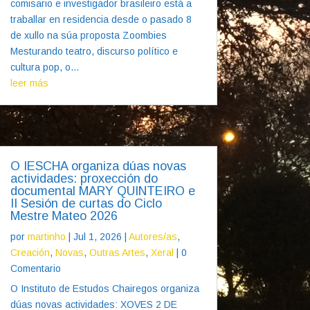
comisario e investigador brasileiro está a
traballar en residencia desde o pasado 8
de xullo na súa proposta Zoombies
Mesturando teatro, discurso político e
cultura pop, o...
leer más
O IESCHA organiza dúas novas
actividades: proxección do
documental MARY QUINTEIRO e
II Sesión de curtas do Ciclo
Mestre Mateo 2026
por
martinho
|
Jul 1, 2026
|
Autores/as
,
Creación
,
Novas
,
Outras Artes
,
Xeral
| 0
Comentario
O Instituto de Estudos Chairegos organiza
dúas novas actividades: XOVES 2 DE