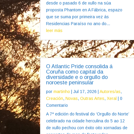
desde o pasado 6 de xullo na súa
proposta Phantom en A Fábrica, espazo
que se suma por primeira vez ás
Residencias Paraíso no ano do...
leer más
O Atlantic Pride consolida á
Coruña como capital da
diversidade e o orgullo do
noroeste peninsular
por
martinho
|
Jul 17, 2026
|
Autores/as
,
Creación
,
Novas
,
Outras Artes
,
Xeral
| 0
Comentario
A 7ª edición do festival do ‘Orgullo do Norte’
celebrado na cidade herculina do 5 ao 12
de xullo pechou con éxito oito xornadas de