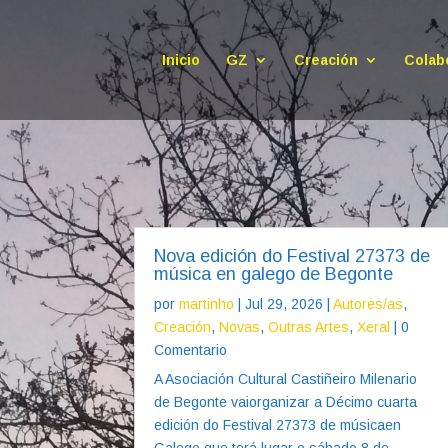
Inicio
GZ
Creación
Colab
Nova edición do Festival 27373 de
música en galego de Begonte
por
martinho
|
Jul 29, 2026
|
Autores/as
,
Creación
,
Novas
,
Outras Artes
,
Xeral
| 0
Comentario
A Asociación Cultural Castiñeiro Milenario
de Begonte vaiorganizar a Décimo cuarta
edición do Festival 27373 de músicaen
Galego que terá lugar o sábado 8 de