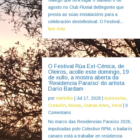
agosto no Club Fluvial deBegonte que
presta as súas instalacións para a
celebración destefestival. O Festival...
leer más
O Festival Rúa Ext-Cénica, de
Oleiros, acolle este domingo, 19
de xullo, a mostra aberta da
‘Residencia Paraíso’ do artista
Darío Bardam
por
martinho
|
Jul 17, 2026
|
Autores/as
,
Creación
,
Novas
,
Outras Artes
,
Xeral
| 0
Comentario
No marco das Residencias Paraíso 2026,
impulsadas polo Colectivo RPM, o bailarín
canario está a traballar en residencia