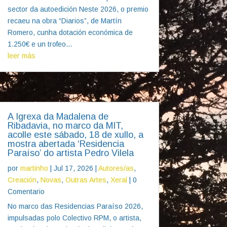
sector da autoedición Neste 2026, o premio
recaeu na obra “Diarios”, de Martín
Romero, cunha dotación económica de
1.250€ e un trofeo...
leer más
A Igrexa da Madalena de
Ribadavia, no marco da MIT,
acolle este sábado, 18 de xullo, a
mostra abertada ‘Residencia
Paraíso’ do artista Pedro Vilela
por
martinho
|
Jul 17, 2026
|
Autores/as
,
Creación
,
Novas
,
Outras Artes
,
Xeral
| 0
Comentario
No marco das Residencias Paraíso 2026,
impulsadas polo Colectivo RPM, o artista,