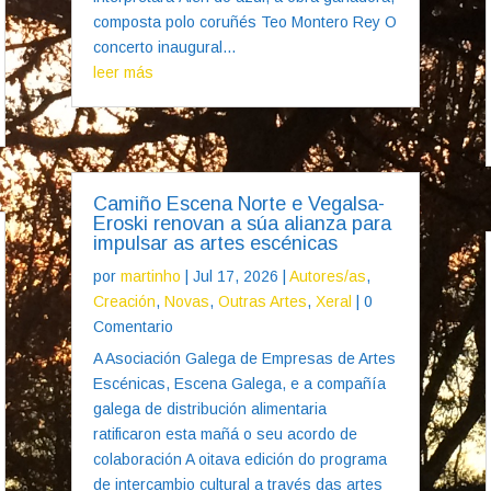
composta polo coruñés Teo Montero Rey O
concerto inaugural...
leer más
Camiño Escena Norte e Vegalsa-
Eroski renovan a súa alianza para
impulsar as artes escénicas
por
martinho
|
Jul 17, 2026
|
Autores/as
,
Creación
,
Novas
,
Outras Artes
,
Xeral
| 0
Comentario
A Asociación Galega de Empresas de Artes
Escénicas, Escena Galega, e a compañía
galega de distribución alimentaria
ratificaron esta mañá o seu acordo de
colaboración A oitava edición do programa
de intercambio cultural a través das artes