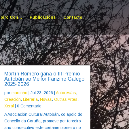
doiro Con…
Publicacións
Contacto
Martín Romero gaña o III Premio
Autobán ao Mellor Fanzine Galego
2025-2026
por
martinho
|
Jul 23, 2026
|
Autores/as
,
Creación
,
Literaria
,
Novas
,
Outras Artes
,
Xeral
| 0 Comentario
A Asociación Cultural Autobán, co apoio do
Concello da Coruña, promove por terceiro
ano consecutivo este certame pioneiro no