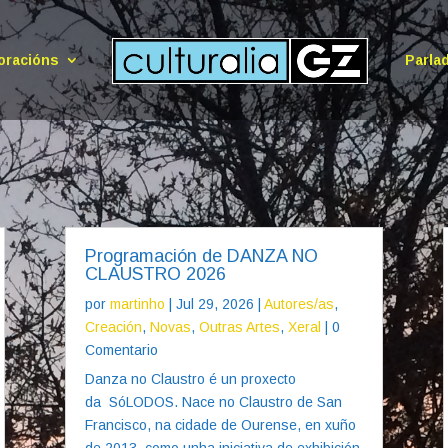
oracións
Parla
Programación de DANZA NO
CLAUSTRO 2026
por
martinho
|
Jul 29, 2026
|
Autores/as
,
Creación
,
Novas
,
Outras Artes
,
Xeral
| 0
Comentario
Danza no Claustro é un proxecto
da SóLODOS. Nace no Claustro de San
Francisco, na cidade de Ourense, en xuño
de 2013, como unha iniciativa de exhibición