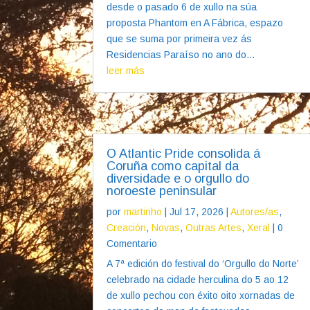
desde o pasado 6 de xullo na súa
proposta Phantom en A Fábrica, espazo
que se suma por primeira vez ás
Residencias Paraíso no ano do...
leer más
O Atlantic Pride consolida á
Coruña como capital da
diversidade e o orgullo do
noroeste peninsular
por
martinho
|
Jul 17, 2026
|
Autores/as
,
Creación
,
Novas
,
Outras Artes
,
Xeral
| 0
Comentario
A 7ª edición do festival do ‘Orgullo do Norte’
celebrado na cidade herculina do 5 ao 12
de xullo pechou con éxito oito xornadas de