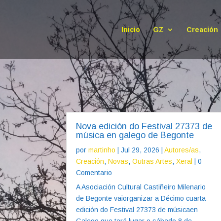
Inicio
GZ
Creación
Nova edición do Festival 27373 de
música en galego de Begonte
por
martinho
|
Jul 29, 2026
|
Autores/as
,
Creación
,
Novas
,
Outras Artes
,
Xeral
| 0
Comentario
A Asociación Cultural Castiñeiro Milenario
de Begonte vaiorganizar a Décimo cuarta
edición do Festival 27373 de músicaen
Galego que terá lugar o sábado 8 de