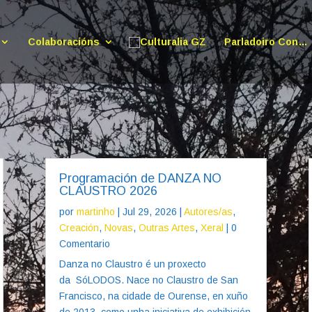
Colaboracións
Parladoiro Con…
Programación de DANZA NO
CLAUSTRO 2026
por
martinho
|
Jul 29, 2026
|
Autores/as
,
Creación
,
Novas
,
Outras Artes
,
Xeral
| 0
Comentario
Danza no Claustro é un proxecto
da SóLODOS. Nace no Claustro de San
Francisco, na cidade de Ourense, en xuño
de 2013, como unha iniciativa de exhibición