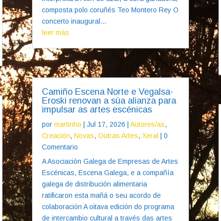
composta polo coruñés Teo Montero Rey O
concerto inaugural...
leer más
Camiño Escena Norte e Vegalsa-
Eroski renovan a súa alianza para
impulsar as artes escénicas
por
martinho
|
Jul 17, 2026
|
Autores/as
,
Creación
,
Novas
,
Outras Artes
,
Xeral
| 0
Comentario
A Asociación Galega de Empresas de Artes
Escénicas, Escena Galega, e a compañía
galega de distribución alimentaria
ratificaron esta mañá o seu acordo de
colaboración A oitava edición do programa
de intercambio cultural a través das artes