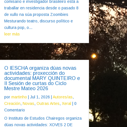
comisario e investigador brasileiro está a
traballar en residencia desde o pasado 8
de xullo na súa proposta Zoombies
Mesturando teatro, discurso político e
cultura pop, o...
leer más
O IESCHA organiza dúas novas
actividades: proxección do
documental MARY QUINTEIRO e
II Sesión de curtas do Ciclo
Mestre Mateo 2026
por
martinho
|
Jul 1, 2026
|
Autores/as
,
Creación
,
Novas
,
Outras Artes
,
Xeral
| 0
Comentario
O Instituto de Estudos Chairegos organiza
dúas novas actividades: XOVES 2 DE