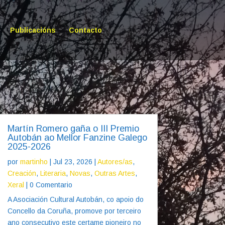
Publicacións
Contacto
Martín Romero gaña o III Premio
Autobán ao Mellor Fanzine Galego
2025-2026
por
martinho
|
Jul 23, 2026
|
Autores/as
,
Creación
,
Literaria
,
Novas
,
Outras Artes
,
Xeral
| 0 Comentario
A Asociación Cultural Autobán, co apoio do
Concello da Coruña, promove por terceiro
ano consecutivo este certame pioneiro no