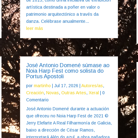
artística destinada a poñer en valor o
patrimonio arquitectónico a través da
danza. Celébrase anualmente...
leer más
José Antonio Domené súmase ao
Noia Harp Fest como solista do
Portus Apostoli
por
martinho
|
Jul 17, 2026
|
Autores/as
,
Creación
,
Novas
,
Outras Artes
,
Xeral
| 0
Comentario
José Antonio Domené durante a actuación
que ofreceu no Noia Harp Fest de 2021 ©
Jerry Elefarte A Real Filharmonía de Galicia,
baixo a dirección de César Ramos,
interpretará Alén do azul, a obra gañadora,