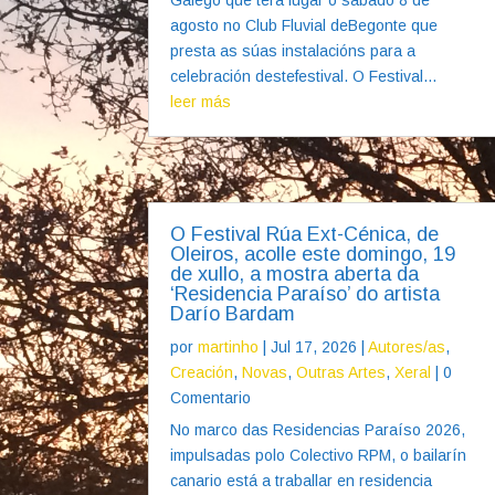
agosto no Club Fluvial deBegonte que
presta as súas instalacións para a
celebración destefestival. O Festival...
leer más
O Festival Rúa Ext-Cénica, de
Oleiros, acolle este domingo, 19
de xullo, a mostra aberta da
‘Residencia Paraíso’ do artista
Darío Bardam
por
martinho
|
Jul 17, 2026
|
Autores/as
,
Creación
,
Novas
,
Outras Artes
,
Xeral
| 0
Comentario
No marco das Residencias Paraíso 2026,
impulsadas polo Colectivo RPM, o bailarín
canario está a traballar en residencia