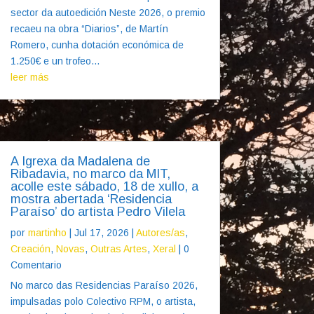
sector da autoedición Neste 2026, o premio
recaeu na obra “Diarios”, de Martín
Romero, cunha dotación económica de
1.250€ e un trofeo...
leer más
A Igrexa da Madalena de
Ribadavia, no marco da MIT,
acolle este sábado, 18 de xullo, a
mostra abertada ‘Residencia
Paraíso’ do artista Pedro Vilela
por
martinho
|
Jul 17, 2026
|
Autores/as
,
Creación
,
Novas
,
Outras Artes
,
Xeral
| 0
Comentario
No marco das Residencias Paraíso 2026,
impulsadas polo Colectivo RPM, o artista,