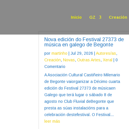
Inicio
GZ
Creación
Nova edición do Festival 27373 de
música en galego de Begonte
por
martinho
|
Jul 29, 2026
|
Autores/as
,
Creación
,
Novas
,
Outras Artes
,
Xeral
| 0
Comentario
A Asociación Cultural Castiñeiro Milenario
de Begonte vaiorganizar a Décimo cuarta
edición do Festival 27373 de músicaen
Galego que terá lugar o sábado 8 de
agosto no Club Fluvial deBegonte que
presta as súas instalacións para a
celebración destefestival. O Festival...
leer más