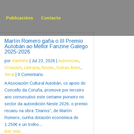
Publicacións
Contacto
Martín Romero gaña o III Premio
Autobán ao Mellor Fanzine Galego
2025-2026
por
martinho
|
Jul 23, 2026
|
Autores/as
,
Creación
,
Literaria
,
Novas
,
Outras Artes
,
Xeral
| 0 Comentario
A Asociación Cultural Autobán, co apoio do
Concello da Coruña, promove por terceiro
ano consecutivo este certame pioneiro no
sector da autoedición Neste 2026, o premio
recaeu na obra “Diarios”, de Martín
Romero, cunha dotación económica de
1.250€ e un trofeo...
leer más