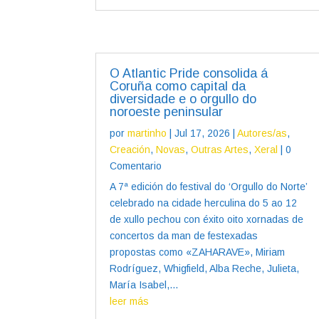
O Atlantic Pride consolida á
Coruña como capital da
diversidade e o orgullo do
noroeste peninsular
por
martinho
|
Jul 17, 2026
|
Autores/as
,
Creación
,
Novas
,
Outras Artes
,
Xeral
| 0
Comentario
A 7ª edición do festival do ‘Orgullo do Norte’
celebrado na cidade herculina do 5 ao 12
de xullo pechou con éxito oito xornadas de
concertos da man de festexadas
propostas como «ZAHARAVE», Miriam
Rodríguez, Whigfield, Alba Reche, Julieta,
María Isabel,...
leer más