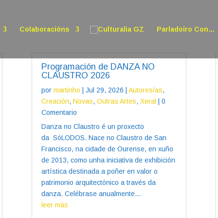
Colaboracións
Parladoiro Con…
Programación de DANZA NO
CLAUSTRO 2026
por
martinho
|
Jul 29, 2026
|
Autores/as
,
Creación
,
Novas
,
Outras Artes
,
Xeral
| 0
Comentario
Danza no Claustro é un proxecto
da SóLODOS. Nace no Claustro de San
Francisco, na cidade de Ourense, en xuño
de 2013, como unha iniciativa de exhibición
artística destinada a poñer en valor o
patrimonio arquitectónico a través da
danza. Celébrase anualmente...
leer más