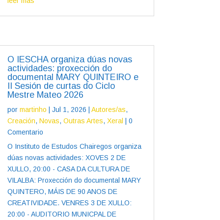
leer más
O IESCHA organiza dúas novas
actividades: proxección do
documental MARY QUINTEIRO e
II Sesión de curtas do Ciclo
Mestre Mateo 2026
por
martinho
|
Jul 1, 2026
|
Autores/as
,
Creación
,
Novas
,
Outras Artes
,
Xeral
| 0
Comentario
O Instituto de Estudos Chairegos organiza
dúas novas actividades: XOVES 2 DE
XULLO, 20:00 - CASA DA CULTURA DE
VILALBA: Proxección do documental MARY
QUINTERO, MÁIS DE 90 ANOS DE
CREATIVIDADE. VENRES 3 DE XULLO:
20:00 - AUDITORIO MUNICPAL DE