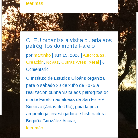
leer más
O IEU organiza a visita guiada aos
petróglifos do monte Farelo
por
martinho
|
Jun 15, 2026
|
Autores/as
,
Creación
,
Novas
,
Outras Artes
,
Xeral
| 0
Comentario
O Instituto de Estudos Ulloáns organiza
para o sábado 20 de xuño de 2026 a
realización dunha visita aos petróglifos do
monte Farelo nas aldeas de San Fiz e A
Somoza (Antas de Ulla), guiada pola
arqueóloga, investigadora e historiadora
Begoña González Aguiar,...
leer más