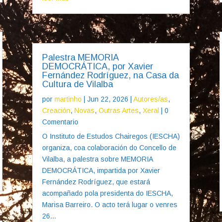
Palestra MEMORIA
DEMOCRÁTICA, por Xavier
Fernández Rodríguez, na Casa da
Cultura de Vilalba
por
martinho
|
Jun 22, 2026
|
Autores/as
,
Creación
,
Novas
,
Outras Artes
,
Xeral
| 0
Comentario
O Instituto de Estudos Chairegos (IESCHA)
organiza, coa colaboración do Concello de
Vilalba, a palestra sobre MEMORIA
DEMOCRÁTICA, impartida por Xavier
Fernández Rodríguez, que estará
acompañado pola presidenta do IESCHA,
Marisa Barreiro. O acto terá lugar o venres
26...