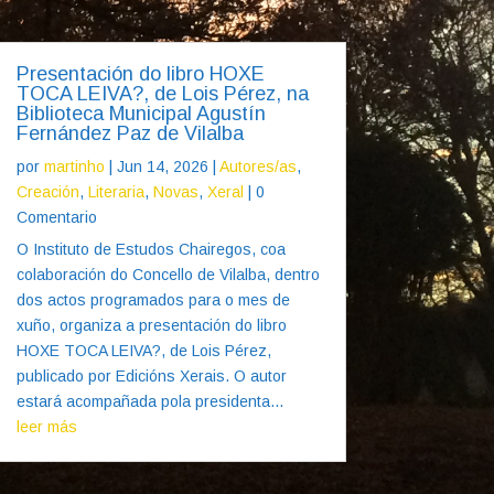
Presentación do libro HOXE
TOCA LEIVA?, de Lois Pérez, na
Biblioteca Municipal Agustín
Fernández Paz de Vilalba
por
martinho
|
Jun 14, 2026
|
Autores/as
,
Creación
,
Literaria
,
Novas
,
Xeral
| 0
Comentario
O Instituto de Estudos Chairegos, coa
colaboración do Concello de Vilalba, dentro
dos actos programados para o mes de
xuño, organiza a presentación do libro
HOXE TOCA LEIVA?, de Lois Pérez,
publicado por Edicións Xerais. O autor
estará acompañada pola presidenta...
leer más