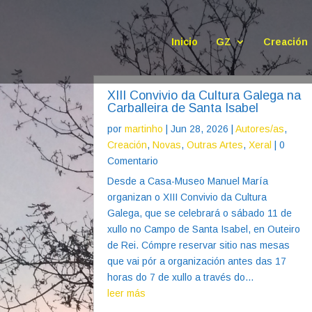
Inicio
GZ
Creación
XIII Convivio da Cultura Galega na
Carballeira de Santa Isabel
por
martinho
|
Jun 28, 2026
|
Autores/as
,
Creación
,
Novas
,
Outras Artes
,
Xeral
| 0
Comentario
Desde a Casa-Museo Manuel María
organizan o XIII Convivio da Cultura
Galega, que se celebrará o sábado 11 de
xullo no Campo de Santa Isabel, en Outeiro
de Rei. Cómpre reservar sitio nas mesas
que vai pór a organización antes das 17
horas do 7 de xullo a través do...
leer más