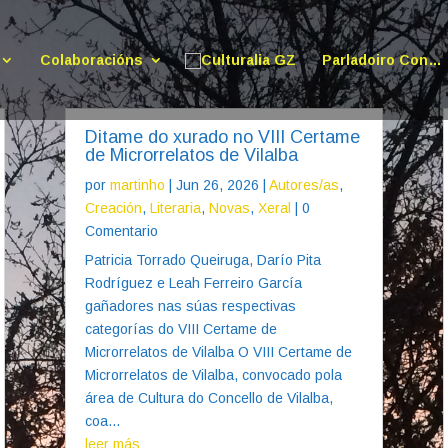
Colaboracións
Parladoiro Con…
Ditame do xurado no VIII Certame
de Microrrelatos de Vilalba
por
martinho
|
Jun 26, 2026
|
Autores/as
,
Creación
,
Literaria
,
Novas
,
Xeral
| 0
Comentario
Patricia Torrado Queiruga, Darío Pita
Rodríguez e Leah Ferreiro García
gañadores nas súas respectivas
categorías do VIII Certame de
Microrrelatos de Vilalba O VIII Certame de
Microrrelatos de Vilalba, convocado pola
área de Cultura do Concello de Vilalba,
coa...
leer más