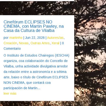
Cinefórum ECLIPSES NO
CINEMA, con Martin Pawley, na
Casa da Cultura de Vilalba
por
martinho
|
Jun 22, 2026
|
Autores/as
,
Creación
,
Novas
,
Outras Artes
,
Xeral
| 0
Comentario
O Instituto de Estudos Chairegos (IESCHA)
organiza, coa colaboración do Concello de
Vilalba, unha actividade divulgativa arredor
da relación entre a astronomía e a sétima
arte, baixo o título de Cinefórum ECLIPSES
NON CINEMA, que contará coa
participación de Martin...
leer más