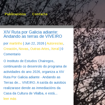
Publicacións
Contacto
XIV Ruta por Galicia adiante:
Andando as terras de VIVEIRO
por
martinho
|
Jun 22, 2026
|
Autores/as
,
Creación
,
Novas
,
Outras Artes
,
Xeral
| 0
Comentario
O Instituto de Estudos Chairegos,
continuando co desenrolo do programa de
actividades do ano 2026, organiza a XIV
Ruta Por Galicia adiante - Andando as
Terras de… VIVEIRO. A saída do autobús
realizarase dende as inmediacións da
Casa da Cultura de Vilalba, e está...
leer más