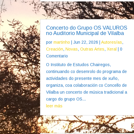
Concerto do Grupo OS VALUROS
no Auditorio Municipal de Vilalba
por
martinho
|
Jun 22, 2026
|
Autores/as
,
Creación
,
Novas
,
Outras Artes
,
Xeral
| 0
Comentario
O Instituto de Estudos Chairegos,
continuando co desenrolo do programa de
actividades do presente mes de xuño,
organiza, coa colaboración co Concello de
Vilalba un concerto de música tradicional a
cargo do grupo OS...
leer más