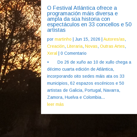
O Festival Atlántica ofrece a
programación máis diversa e
ampla da súa historia con
espectáculos en 33 concellos e 50
artistas
por
martinho
|
Jun 15, 2026
|
Autores/as
,
Creación
,
Literaria
,
Novas
,
Outras Artes
,
Xeral
| 0 Comentario
• Do 26 de xuño ao 10 de xullo chega a
décimo cuarta edición de Atlántica,
incorporando oito sedes máis ata os 33
municipios, 62 espazos escénicos e 50
artistas de Galicia, Portugal, Navarra,
Zamora, Huelva e Colombia...
leer más