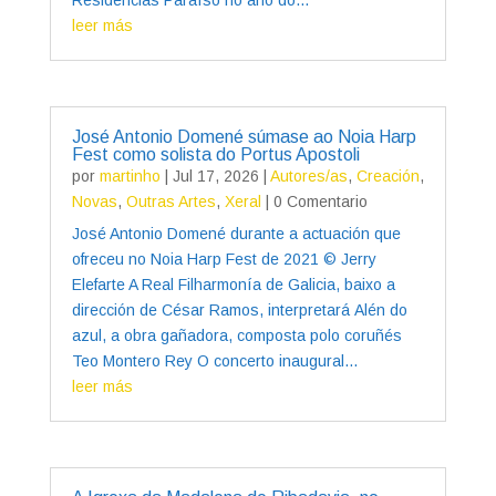
leer más
José Antonio Domené súmase ao Noia Harp
Fest como solista do Portus Apostoli
por
martinho
|
Jul 17, 2026
|
Autores/as
,
Creación
,
Novas
,
Outras Artes
,
Xeral
| 0 Comentario
José Antonio Domené durante a actuación que
ofreceu no Noia Harp Fest de 2021 © Jerry
Elefarte A Real Filharmonía de Galicia, baixo a
dirección de César Ramos, interpretará Alén do
azul, a obra gañadora, composta polo coruñés
Teo Montero Rey O concerto inaugural...
leer más