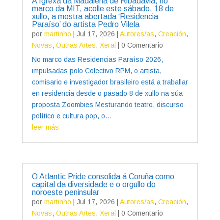
A Igrexa da Madalena de Ribadavia, no
marco da MIT, acolle este sábado, 18 de
xullo, a mostra abertada ‘Residencia
Paraíso’ do artista Pedro Vilela
por
martinho
|
Jul 17, 2026
|
Autores/as
,
Creación
,
Novas
,
Outras Artes
,
Xeral
| 0 Comentario
No marco das Residencias Paraíso 2026,
impulsadas polo Colectivo RPM, o artista,
comisario e investigador brasileiro está a traballar
en residencia desde o pasado 8 de xullo na súa
proposta Zoombies Mesturando teatro, discurso
político e cultura pop, o...
leer más
O Atlantic Pride consolida á Coruña como
capital da diversidade e o orgullo do
noroeste peninsular
por
martinho
|
Jul 17, 2026
|
Autores/as
,
Creación
,
Novas
,
Outras Artes
,
Xeral
| 0 Comentario