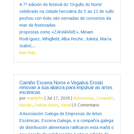
A 7ª edición do festival do ‘Orgullo do Norte’
celebrado na cidade herculina do 5 ao 12 de xullo
pechou con éxito oito xornadas de concertos da
man de festexadas
propostas como «ZAHARAVE», Miriam
Rodríguez, Whigfield, Alba Reche, Julieta, María
Isabel,...
leer más
Camiño Escena Norte e Vegalsa-Eroski
renovan a súa alianza para impulsar as artes
escénicas
por
martinho
|
Jul 17, 2026
|
Autores/as
,
Creación
,
Novas
,
Outras Artes
,
Xeral
| 0 Comentario
A Asociación Galega de Empresas de Artes
Escénicas, Escena Galega, e a compañía galega
de distribución alimentaria ratificaron esta mañá o