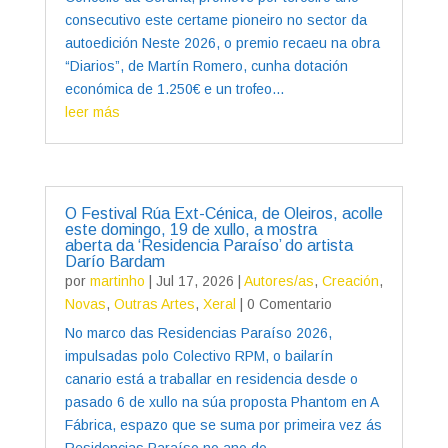
consecutivo este certame pioneiro no sector da
autoedición Neste 2026, o premio recaeu na obra
“Diarios”, de Martín Romero, cunha dotación
económica de 1.250€ e un trofeo...
leer más
O Festival Rúa Ext-Cénica, de Oleiros, acolle
este domingo, 19 de xullo, a mostra
aberta da ‘Residencia Paraíso’ do artista
Darío Bardam
por
martinho
|
Jul 17, 2026
|
Autores/as
,
Creación
,
Novas
,
Outras Artes
,
Xeral
| 0 Comentario
No marco das Residencias Paraíso 2026,
impulsadas polo Colectivo RPM, o bailarín
canario está a traballar en residencia desde o
pasado 6 de xullo na súa proposta Phantom en A
Fábrica, espazo que se suma por primeira vez ás
Residencias Paraíso no ano do...