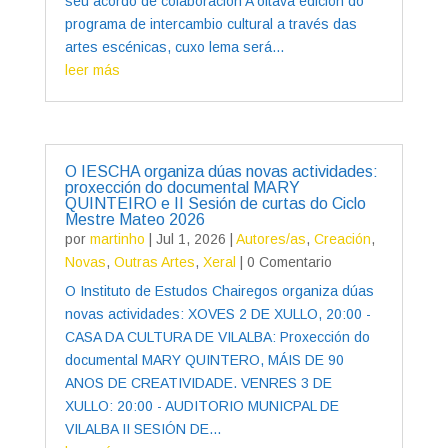
seu acordo de colaboración A oitava edición do
programa de intercambio cultural a través das
artes escénicas, cuxo lema será...
leer más
O IESCHA organiza dúas novas actividades:
proxección do documental MARY
QUINTEIRO e II Sesión de curtas do Ciclo
Mestre Mateo 2026
por
martinho
|
Jul 1, 2026
|
Autores/as
,
Creación
,
Novas
,
Outras Artes
,
Xeral
| 0 Comentario
O Instituto de Estudos Chairegos organiza dúas
novas actividades: XOVES 2 DE XULLO, 20:00 -
CASA DA CULTURA DE VILALBA: Proxección do
documental MARY QUINTERO, MÁIS DE 90
ANOS DE CREATIVIDADE. VENRES 3 DE
XULLO: 20:00 - AUDITORIO MUNICPAL DE
VILALBA II SESIÓN DE...