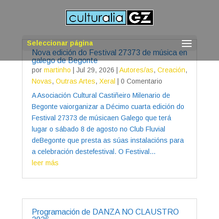
Seleccionar página
Nova edición do Festival 27373 de música en
galego de Begonte
por
martinho
|
Jul 29, 2026
|
Autores/as
,
Creación
,
Novas
,
Outras Artes
,
Xeral
| 0 Comentario
A Asociación Cultural Castiñeiro Milenario de
Begonte vaiorganizar a Décimo cuarta edición do
Festival 27373 de músicaen Galego que terá
lugar o sábado 8 de agosto no Club Fluvial
deBegonte que presta as súas instalacións para
a celebración destefestival. O Festival...
leer más
Programación de DANZA NO CLAUSTRO