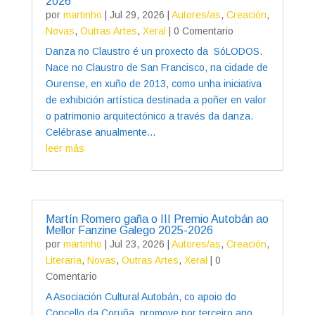
2026
por
martinho
|
Jul 29, 2026
|
Autores/as
,
Creación
,
Novas
,
Outras Artes
,
Xeral
| 0 Comentario
Danza no Claustro é un proxecto da SóLODOS.
Nace no Claustro de San Francisco, na cidade de
Ourense, en xuño de 2013, como unha iniciativa
de exhibición artística destinada a poñer en valor
o patrimonio arquitectónico a través da danza.
Celébrase anualmente...
leer más
Martín Romero gaña o III Premio Autobán ao
Mellor Fanzine Galego 2025-2026
por
martinho
|
Jul 23, 2026
|
Autores/as
,
Creación
,
Literaria
,
Novas
,
Outras Artes
,
Xeral
| 0
Comentario
A Asociación Cultural Autobán, co apoio do
Concello da Coruña, promove por terceiro ano