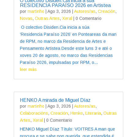
O colectivo Disiden.Cia inicia a súa
RESIDENCIA PARAÍSO 2026 en Artistea
por
martinho
|
Ago 3, 2026
|
Autores/as
,
Creación
,
Novas
,
Outras Artes
,
Xeral
| 0 Comentario
O colectivo Disiden.Cia inicia a súa
‘Residencia Paraíso 2026’ en Ponteareas da man
de RPM, no marco da Residencia de Artes e
Pensamento Artistea Desde este luns 3 e até o
xoves 20 de agosto, no marco das Residencias
Paraíso 2026, impulsadas por RPM, o...
leer más
HENKO A mirada de Miguel Díaz
por
martinho
|
Ago 3, 2026
|
Autores/as
,
Colaboracións
,
Creación
,
Henko
,
Literaria
,
Outras
Artes
,
Xeral
| 0 Comentario
HENKO Miguel Díaz Título: VOITRES A man que
procura e se sabe non querida, que estendida é