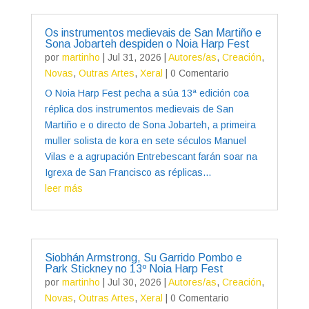
Os instrumentos medievais de San Martiño e
Sona Jobarteh despiden o Noia Harp Fest
por
martinho
|
Jul 31, 2026
|
Autores/as
,
Creación
,
Novas
,
Outras Artes
,
Xeral
| 0 Comentario
O Noia Harp Fest pecha a súa 13ª edición coa
réplica dos instrumentos medievais de San
Martiño e o directo de Sona Jobarteh, a primeira
muller solista de kora en sete séculos Manuel
Vilas e a agrupación Entrebescant farán soar na
Igrexa de San Francisco as réplicas...
leer más
Siobhán Armstrong, Su Garrido Pombo e
Park Stickney no 13º Noia Harp Fest
por
martinho
|
Jul 30, 2026
|
Autores/as
,
Creación
,
Novas
,
Outras Artes
,
Xeral
| 0 Comentario