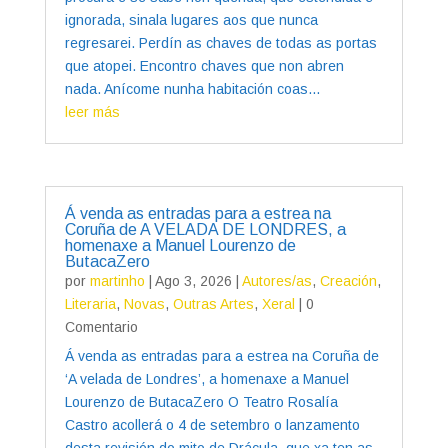
ignorada, sinala lugares aos que nunca
regresarei. Perdín as chaves de todas as portas
que atopei. Encontro chaves que non abren
nada. Anícome nunha habitación coas...
leer más
Á venda as entradas para a estrea na
Coruña de A VELADA DE LONDRES, a
homenaxe a Manuel Lourenzo de
ButacaZero
por
martinho
|
Ago 3, 2026
|
Autores/as
,
Creación
,
Literaria
,
Novas
,
Outras Artes
,
Xeral
| 0
Comentario
Á venda as entradas para a estrea na Coruña de
‘A velada de Londres’, a homenaxe a Manuel
Lourenzo de ButacaZero O Teatro Rosalía
Castro acollerá o 4 de setembro o lanzamento
desta revisión do mito de Drácula, que xa ten as