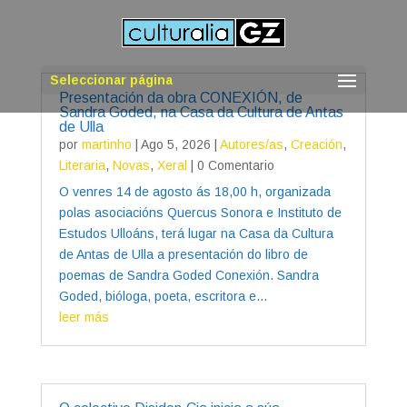
Seleccionar página
Presentación da obra CONEXIÓN, de
Sandra Goded, na Casa da Cultura de Antas
de Ulla
por
martinho
|
Ago 5, 2026
|
Autores/as
,
Creación
,
Literaria
,
Novas
,
Xeral
| 0 Comentario
O venres 14 de agosto ás 18,00 h, organizada
polas asociacións Quercus Sonora e Instituto de
Estudos Ulloáns, terá lugar na Casa da Cultura
de Antas de Ulla a presentación do libro de
poemas de Sandra Goded Conexión. Sandra
Goded, bióloga, poeta, escritora e...
leer más