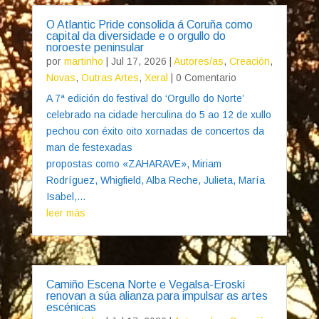
O Atlantic Pride consolida á Coruña como
capital da diversidade e o orgullo do
noroeste peninsular
por
martinho
|
Jul 17, 2026
|
Autores/as
,
Creación
,
Novas
,
Outras Artes
,
Xeral
| 0 Comentario
A 7ª edición do festival do ‘Orgullo do Norte’
celebrado na cidade herculina do 5 ao 12 de xullo
pechou con éxito oito xornadas de concertos da
man de festexadas
propostas como «ZAHARAVE», Miriam
Rodríguez, Whigfield, Alba Reche, Julieta, María
Isabel,...
leer más
Camiño Escena Norte e Vegalsa-Eroski
renovan a súa alianza para impulsar as artes
escénicas