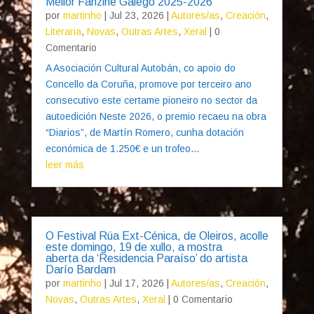
Mellor Fanzine Galego 2025-2026
por
martinho
|
Jul 23, 2026
|
Autores/as
,
Creación
,
Literaria
,
Novas
,
Outras Artes
,
Xeral
| 0
Comentario
A Asociación Cultural Autobán, co apoio do
Concello da Coruña, promove por terceiro ano
consecutivo este certame pioneiro no sector da
autoedición Neste 2026, o premio recaeu na obra
“Diarios”, de Martín Romero, cunha dotación
económica de 1.250€ e un trofeo...
leer más
O Festival Rúa Ext-Cénica, de Oleiros, acolle
este domingo, 19 de xullo, a mostra
aberta da ‘Residencia Paraíso’ do artista
Darío Bardam
por
martinho
|
Jul 17, 2026
|
Autores/as
,
Creación
,
Novas
,
Outras Artes
,
Xeral
| 0 Comentario