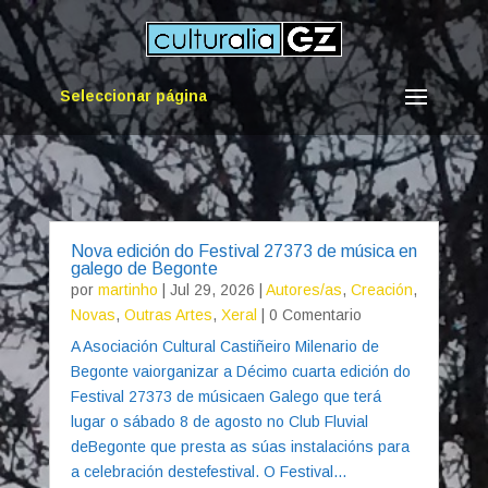
Seleccionar página
Nova edición do Festival 27373 de música en
galego de Begonte
por
martinho
|
Jul 29, 2026
|
Autores/as
,
Creación
,
Novas
,
Outras Artes
,
Xeral
| 0 Comentario
A Asociación Cultural Castiñeiro Milenario de
Begonte vaiorganizar a Décimo cuarta edición do
Festival 27373 de músicaen Galego que terá
lugar o sábado 8 de agosto no Club Fluvial
deBegonte que presta as súas instalacións para
a celebración destefestival. O Festival...