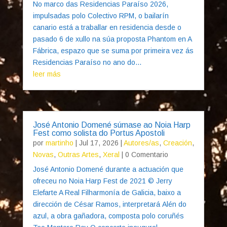
No marco das Residencias Paraíso 2026,
impulsadas polo Colectivo RPM, o bailarín
canario está a traballar en residencia desde o
pasado 6 de xullo na súa proposta Phantom en A
Fábrica, espazo que se suma por primeira vez ás
Residencias Paraíso no ano do...
leer más
José Antonio Domené súmase ao Noia Harp
Fest como solista do Portus Apostoli
por
martinho
|
Jul 17, 2026
|
Autores/as
,
Creación
,
Novas
,
Outras Artes
,
Xeral
| 0 Comentario
José Antonio Domené durante a actuación que
ofreceu no Noia Harp Fest de 2021 © Jerry
Elefarte A Real Filharmonía de Galicia, baixo a
dirección de César Ramos, interpretará Alén do
azul, a obra gañadora, composta polo coruñés