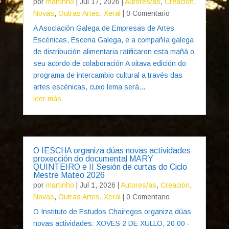
por
martinho
|
Jul 17, 2026
|
Autores/as
,
Creación
,
Novas
,
Outras Artes
,
Xeral
| 0 Comentario
A Asociación Galega de Empresas de Artes
Escénicas, Escena Galega, e a compañía galega
de distribución alimentaria ratificaron esta mañá o
seu acordo de colaboración A oitava edición do
programa de intercambio cultural a través das
artes escénicas, cuxo lema será...
leer más
O IESCHA organiza dúas novas actividades:
proxección do documental MARY
QUINTEIRO e II Sesión de curtas do Ciclo
Mestre Mateo 2026
por
martinho
|
Jul 1, 2026
|
Autores/as
,
Creación
,
Novas
,
Outras Artes
,
Xeral
| 0 Comentario
O Instituto de Estudos Chairegos organiza dúas
novas actividades: XOVES 2 DE XULLO, 20:00 -