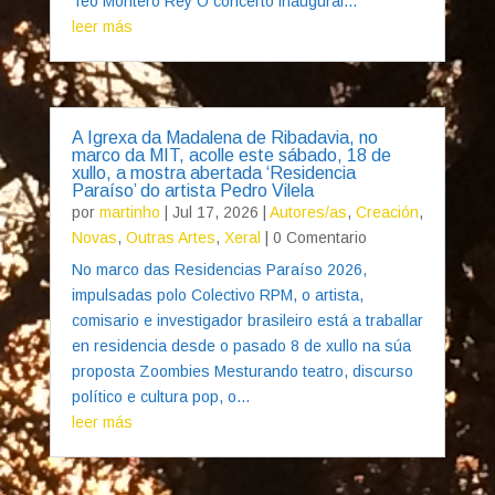
Teo Montero Rey O concerto inaugural...
leer más
A Igrexa da Madalena de Ribadavia, no
marco da MIT, acolle este sábado, 18 de
xullo, a mostra abertada ‘Residencia
Paraíso’ do artista Pedro Vilela
por
martinho
|
Jul 17, 2026
|
Autores/as
,
Creación
,
Novas
,
Outras Artes
,
Xeral
| 0 Comentario
No marco das Residencias Paraíso 2026,
impulsadas polo Colectivo RPM, o artista,
comisario e investigador brasileiro está a traballar
en residencia desde o pasado 8 de xullo na súa
proposta Zoombies Mesturando teatro, discurso
político e cultura pop, o...
leer más