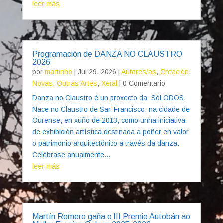
leer más
Programación de DANZA NO CLAUSTRO
2026
por
martinho
|
Jul 29, 2026
|
Autores/as
,
Creación
,
Novas
,
Outras Artes
,
Xeral
| 0 Comentario
Danza no Claustro é un proxecto da SóLODOS.
Nace no Claustro de San Francisco, na cidade de
Ourense, en xuño de 2013, como unha iniciativa
de exhibición artística destinada a poñer en valor
o patrimonio arquitectónico a través da danza.
Celébrase anualmente...
leer más
Martín Romero gaña o III Premio Autobán ao