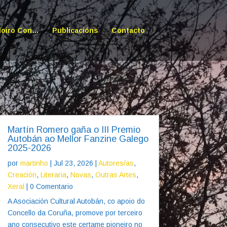
doiro Con…
Publicacións
Contacto
Martín Romero gaña o III Premio
Autobán ao Mellor Fanzine Galego
2025-2026
por
martinho
|
Jul 23, 2026
|
Autores/as
,
Creación
,
Literaria
,
Novas
,
Outras Artes
,
Xeral
| 0 Comentario
A Asociación Cultural Autobán, co apoio do
Concello da Coruña, promove por terceiro
ano consecutivo este certame pioneiro no