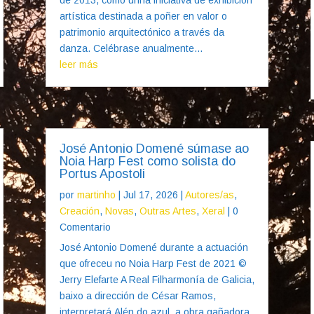
artística destinada a poñer en valor o
patrimonio arquitectónico a través da
danza. Celébrase anualmente...
leer más
José Antonio Domené súmase ao
Noia Harp Fest como solista do
Portus Apostoli
por
martinho
|
Jul 17, 2026
|
Autores/as
,
Creación
,
Novas
,
Outras Artes
,
Xeral
| 0
Comentario
José Antonio Domené durante a actuación
que ofreceu no Noia Harp Fest de 2021 ©
Jerry Elefarte A Real Filharmonía de Galicia,
baixo a dirección de César Ramos,
interpretará Alén do azul, a obra gañadora,