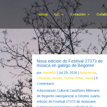
Inicio
GZ
Creación
Colab
Nova edición do Festival 27373 de
música en galego de Begonte
por
martinho
|
Jul 29, 2026
|
Autores/as
,
Creación
,
Novas
,
Outras Artes
,
Xeral
| 0
Comentario
A Asociación Cultural Castiñeiro Milenario
de Begonte vaiorganizar a Décimo cuarta
edición do Festival 27373 de músicaen
Galego que terá lugar o sábado 8 de