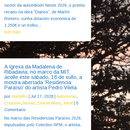
sector da autoedición Neste 2026, o premio
recaeu na obra “Diarios”, de Martín
Romero, cunha dotación económica de
1.250€ e un trofeo...
leer más
A Igrexa da Madalena de
Ribadavia, no marco da MIT,
acolle este sábado, 18 de xullo, a
mostra abertada ‘Residencia
Paraíso’ do artista Pedro Vilela
por
martinho
|
Jul 17, 2026
|
Autores/as
,
Creación
,
Novas
,
Outras Artes
,
Xeral
| 0
Comentario
No marco das Residencias Paraíso 2026,
impulsadas polo Colectivo RPM, o artista,