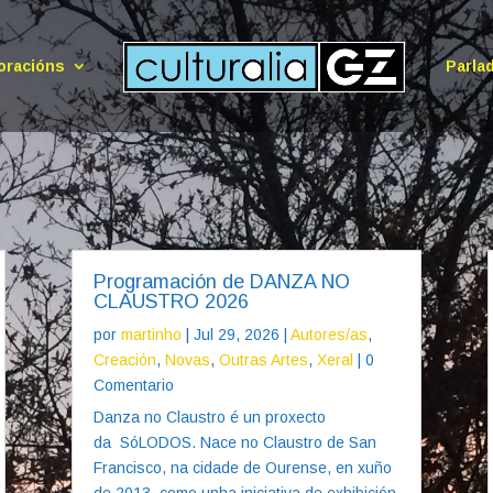
oracións
Parla
Programación de DANZA NO
CLAUSTRO 2026
por
martinho
|
Jul 29, 2026
|
Autores/as
,
Creación
,
Novas
,
Outras Artes
,
Xeral
| 0
Comentario
Danza no Claustro é un proxecto
da SóLODOS. Nace no Claustro de San
Francisco, na cidade de Ourense, en xuño
de 2013, como unha iniciativa de exhibición