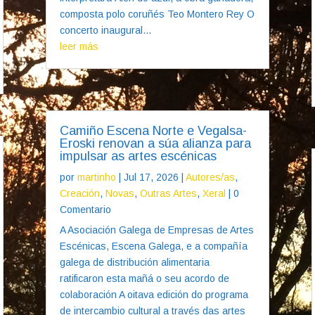
composta polo coruñés Teo Montero Rey O
concerto inaugural...
leer más
Camiño Escena Norte e Vegalsa-
Eroski renovan a súa alianza para
impulsar as artes escénicas
por
martinho
|
Jul 17, 2026
|
Autores/as
,
Creación
,
Novas
,
Outras Artes
,
Xeral
| 0
Comentario
A Asociación Galega de Empresas de Artes
Escénicas, Escena Galega, e a compañía
galega de distribución alimentaria
ratificaron esta mañá o seu acordo de
colaboración A oitava edición do programa
de intercambio cultural a través das artes