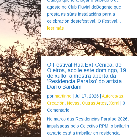
agosto no Club Fluvial deBegonte que
presta as súas instalacións para a
celebración destefestival. O Festival...
leer más
O Festival Rúa Ext-Cénica, de
Oleiros, acolle este domingo, 19
de xullo, a mostra aberta da
‘Residencia Paraíso’ do artista
Darío Bardam
por
martinho
|
Jul 17, 2026
|
Autores/as
,
Creación
,
Novas
,
Outras Artes
,
Xeral
| 0
Comentario
No marco das Residencias Paraíso 2026,
impulsadas polo Colectivo RPM, o bailarín
canario está a traballar en residencia