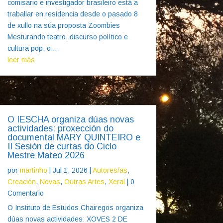
comisario e investigador brasileiro está a
traballar en residencia desde o pasado 8
de xullo na súa proposta Zoombies
Mesturando teatro, discurso político e
cultura pop, o...
leer más
O IESCHA organiza dúas novas
actividades: proxección do
documental MARY QUINTEIRO e
II Sesión de curtas do Ciclo
Mestre Mateo 2026
por
martinho
|
Jul 1, 2026
|
Autores/as
,
Creación
,
Novas
,
Outras Artes
,
Xeral
| 0
Comentario
O Instituto de Estudos Chairegos organiza
dúas novas actividades: XOVES 2 DE