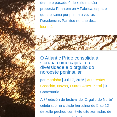
desde o pasado 6 de xullo na súa
proposta Phantom en A Fábrica, espazo
que se suma por primeira vez ás
Residencias Paraíso no ano do...
leer más
O Atlantic Pride consolida á
Coruña como capital da
diversidade e o orgullo do
noroeste peninsular
por
martinho
|
Jul 17, 2026
|
Autores/as
,
Creación
,
Novas
,
Outras Artes
,
Xeral
| 0
Comentario
A 7ª edición do festival do ‘Orgullo do Norte’
celebrado na cidade herculina do 5 ao 12
de xullo pechou con éxito oito xornadas de