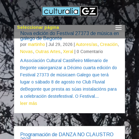
Seleccionar página
Nova edición do Festival 27373 de música en
galego de Begonte
por
martinho
|
Jul 29, 2026
|
Autores/as
,
Creación
,
Novas
,
Outras Artes
,
Xeral
| 0 Comentario
A Asociación Cultural Castiñeiro Milenario de
Begonte vaiorganizar a Décimo cuarta edición do
Festival 27373 de músicaen Galego que terá
lugar o sábado 8 de agosto no Club Fluvial
deBegonte que presta as súas instalacións para
a celebración destefestival. O Festival...
leer más
Programación de DANZA NO CLAUSTRO