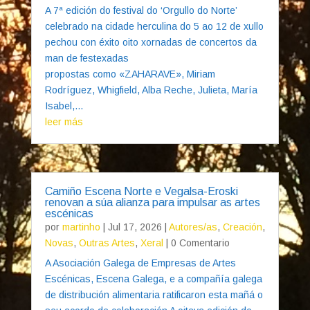
A 7ª edición do festival do ‘Orgullo do Norte’
celebrado na cidade herculina do 5 ao 12 de xullo
pechou con éxito oito xornadas de concertos da
man de festexadas
propostas como «ZAHARAVE», Miriam
Rodríguez, Whigfield, Alba Reche, Julieta, María
Isabel,...
leer más
Camiño Escena Norte e Vegalsa-Eroski
renovan a súa alianza para impulsar as artes
escénicas
por
martinho
|
Jul 17, 2026
|
Autores/as
,
Creación
,
Novas
,
Outras Artes
,
Xeral
| 0 Comentario
A Asociación Galega de Empresas de Artes
Escénicas, Escena Galega, e a compañía galega
de distribución alimentaria ratificaron esta mañá o