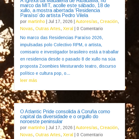
A Igrexa da Madalena de Ribadavia, no
marco da MIT, acolle este sábado, 18 de
xullo, a mostra abertada ‘Residencia
Paraíso’ do artista Pedro Vilela
por
martinho
|
Jul 17, 2026
|
Autores/as
,
Creación
,
Novas
,
Outras Artes
,
Xeral
| 0 Comentario
No marco das Residencias Paraíso 2026,
impulsadas polo Colectivo RPM, o artista,
comisario e investigador brasileiro está a traballar
en residencia desde o pasado 8 de xullo na súa
proposta Zoombies Mesturando teatro, discurso
político e cultura pop, o...
leer más
O Atlantic Pride consolida á Coruña como
capital da diversidade e o orgullo do
noroeste peninsular
por
martinho
|
Jul 17, 2026
|
Autores/as
,
Creación
,
Novas
,
Outras Artes
,
Xeral
| 0 Comentario