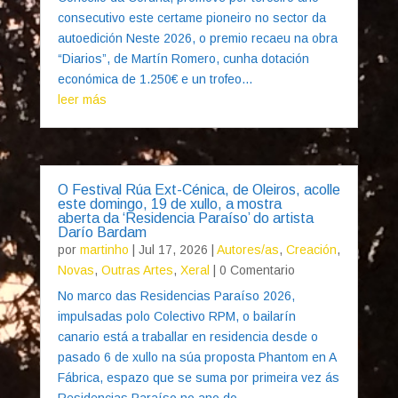
consecutivo este certame pioneiro no sector da
autoedición Neste 2026, o premio recaeu na obra
“Diarios”, de Martín Romero, cunha dotación
económica de 1.250€ e un trofeo...
leer más
O Festival Rúa Ext-Cénica, de Oleiros, acolle
este domingo, 19 de xullo, a mostra
aberta da ‘Residencia Paraíso’ do artista
Darío Bardam
por
martinho
|
Jul 17, 2026
|
Autores/as
,
Creación
,
Novas
,
Outras Artes
,
Xeral
| 0 Comentario
No marco das Residencias Paraíso 2026,
impulsadas polo Colectivo RPM, o bailarín
canario está a traballar en residencia desde o
pasado 6 de xullo na súa proposta Phantom en A
Fábrica, espazo que se suma por primeira vez ás
Residencias Paraíso no ano do...