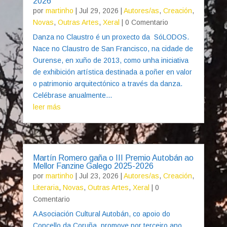
2026
por
martinho
|
Jul 29, 2026
|
Autores/as
,
Creación
,
Novas
,
Outras Artes
,
Xeral
| 0 Comentario
Danza no Claustro é un proxecto da SóLODOS.
Nace no Claustro de San Francisco, na cidade de
Ourense, en xuño de 2013, como unha iniciativa
de exhibición artística destinada a poñer en valor
o patrimonio arquitectónico a través da danza.
Celébrase anualmente...
leer más
Martín Romero gaña o III Premio Autobán ao
Mellor Fanzine Galego 2025-2026
por
martinho
|
Jul 23, 2026
|
Autores/as
,
Creación
,
Literaria
,
Novas
,
Outras Artes
,
Xeral
| 0
Comentario
A Asociación Cultural Autobán, co apoio do
Concello da Coruña, promove por terceiro ano