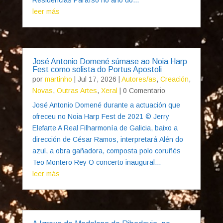
leer más
José Antonio Domené súmase ao Noia Harp
Fest como solista do Portus Apostoli
por
martinho
|
Jul 17, 2026
|
Autores/as
,
Creación
,
Novas
,
Outras Artes
,
Xeral
| 0 Comentario
José Antonio Domené durante a actuación que
ofreceu no Noia Harp Fest de 2021 © Jerry
Elefarte A Real Filharmonía de Galicia, baixo a
dirección de César Ramos, interpretará Alén do
azul, a obra gañadora, composta polo coruñés
Teo Montero Rey O concerto inaugural...
leer más