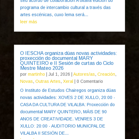
seu acordo de colaboración A oitava edición do
programa de intercambio cultural a través das
artes escénicas, cuxo lema será...
leer más
O IESCHA organiza dúas novas actividades:
proxección do documental MARY
QUINTEIRO e II Sesión de curtas do Ciclo
Mestre Mateo 2026
por
martinho
|
Jul 1, 2026
|
Autores/as
,
Creación
,
Novas
,
Outras Artes
,
Xeral
| 0 Comentario
O Instituto de Estudos Chairegos organiza dúas
novas actividades: XOVES 2 DE XULLO, 20:00 -
CASA DA CULTURA DE VILALBA: Proxección do
documental MARY QUINTERO, MÁIS DE 90
ANOS DE CREATIVIDADE. VENRES 3 DE
XULLO: 20:00 - AUDITORIO MUNICPAL DE
VILALBA II SESIÓN DE...