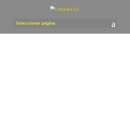
Seleccionar página
martinho
O venres 14 de agosto ás 18,00 h, organizada
polas asociacións Quercus Sonora e Instituto de
Estudos Ulloáns, terá lugar na Casa da Cultura
de Antas de Ulla a presentación do libro de
poemas de Sandra Goded Conexión. Sandra
Goded, bióloga, poeta, escritora e...