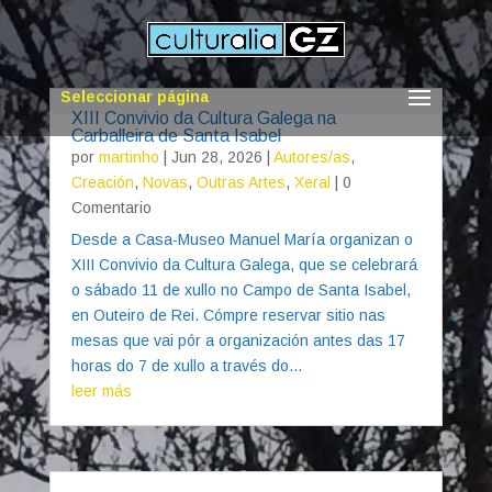
Seleccionar página
XIII Convivio da Cultura Galega na
Carballeira de Santa Isabel
por
martinho
|
Jun 28, 2026
|
Autores/as
,
Creación
,
Novas
,
Outras Artes
,
Xeral
| 0
Comentario
Desde a Casa-Museo Manuel María organizan o
XIII Convivio da Cultura Galega, que se celebrará
o sábado 11 de xullo no Campo de Santa Isabel,
en Outeiro de Rei. Cómpre reservar sitio nas
mesas que vai pór a organización antes das 17
horas do 7 de xullo a través do...
leer más