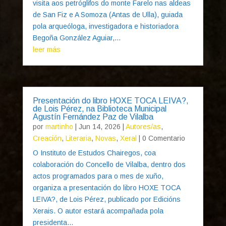
visita aos petróglifos do monte Farelo nas aldeas
de San Fiz e A Somoza (Antas de Ulla), guiada
pola arqueóloga, investigadora e historiadora
Begoña González Aguiar,...
leer más
Presentación do libro HOXE TOCA LEIVA?,
de Lois Pérez, na Biblioteca Municipal
Agustín Fernández Paz de Vilalba
por
martinho
|
Jun 14, 2026
|
Autores/as
,
Creación
,
Literaria
,
Novas
,
Xeral
| 0 Comentario
O Instituto de Estudos Chairegos, coa
colaboración do Concello de Vilalba, dentro dos
actos programados para o mes de xuño,
organiza a presentación do libro HOXE TOCA
LEIVA?, de Lois Pérez, publicado por Edicións
Xerais. O autor estará acompañada pola
presidenta...