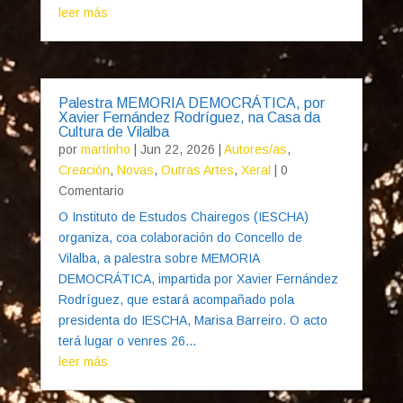
leer más
Palestra MEMORIA DEMOCRÁTICA, por
Xavier Fernández Rodríguez, na Casa da
Cultura de Vilalba
por
martinho
|
Jun 22, 2026
|
Autores/as
,
Creación
,
Novas
,
Outras Artes
,
Xeral
| 0
Comentario
O Instituto de Estudos Chairegos (IESCHA)
organiza, coa colaboración do Concello de
Vilalba, a palestra sobre MEMORIA
DEMOCRÁTICA, impartida por Xavier Fernández
Rodríguez, que estará acompañado pola
presidenta do IESCHA, Marisa Barreiro. O acto
terá lugar o venres 26...
leer más