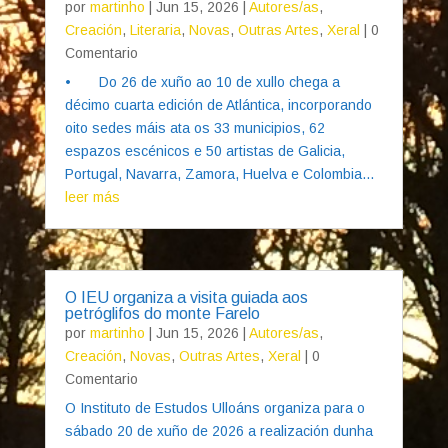
por
martinho
|
Jun 15, 2026
|
Autores/as
,
Creación
,
Literaria
,
Novas
,
Outras Artes
,
Xeral
| 0
Comentario
• Do 26 de xuño ao 10 de xullo chega a
décimo cuarta edición de Atlántica, incorporando
oito sedes máis ata os 33 municipios, 62
espazos escénicos e 50 artistas de Galicia,
Portugal, Navarra, Zamora, Huelva e Colombia...
leer más
O IEU organiza a visita guiada aos
petróglifos do monte Farelo
por
martinho
|
Jun 15, 2026
|
Autores/as
,
Creación
,
Novas
,
Outras Artes
,
Xeral
| 0
Comentario
O Instituto de Estudos Ulloáns organiza para o
sábado 20 de xuño de 2026 a realización dunha