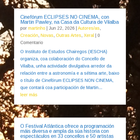
Cinefórum ECLIPSES NO CINEMA, con
Martin Pawley, na Casa da Cultura de Vilalba
por
martinho
|
Jun 22, 2026
|
Autores/as
,
Creación
,
Novas
,
Outras Artes
,
Xeral
| 0
Comentario
O Instituto de Estudos Chairegos (IESCHA)
organiza, coa colaboración do Concello de
Vilalba, unha actividade divulgativa arredor da
relación entre a astronomía e a sétima arte, baixo
o título de Cinefórum ECLIPSES NON CINEMA,
que contará coa participación de Martin...
leer más
O Festival Atlántica ofrece a programación
máis diversa e ampla da súa historia con
espectáculos en 33 concellos e 50 artistas