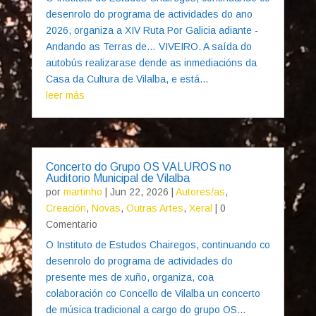
desenrolo do programa de actividades do ano
2026, organiza a XIV Ruta Por Galicia adiante -
Andando as Terras de… VIVEIRO. A saída do
autobús realizarase dende as inmediacións da
Casa da Cultura de Vilalba, e está...
leer más
Concerto do Grupo OS VALUROS no
Auditorio Municipal de Vilalba
por
martinho
|
Jun 22, 2026
|
Autores/as
,
Creación
,
Novas
,
Outras Artes
,
Xeral
| 0
Comentario
O Instituto de Estudos Chairegos, continuando co
desenrolo do programa de actividades do
presente mes de xuño, organiza, coa
colaboración co Concello de Vilalba un concerto
de música tradicional a cargo do grupo OS...