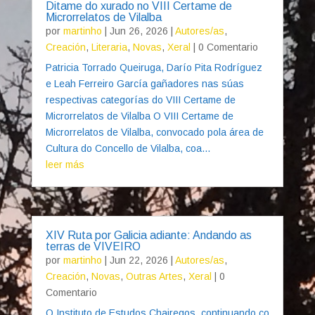
Ditame do xurado no VIII Certame de
Microrrelatos de Vilalba
por
martinho
|
Jun 26, 2026
|
Autores/as
,
Creación
,
Literaria
,
Novas
,
Xeral
| 0 Comentario
Patricia Torrado Queiruga, Darío Pita Rodríguez
e Leah Ferreiro García gañadores nas súas
respectivas categorías do VIII Certame de
Microrrelatos de Vilalba O VIII Certame de
Microrrelatos de Vilalba, convocado pola área de
Cultura do Concello de Vilalba, coa...
leer más
XIV Ruta por Galicia adiante: Andando as
terras de VIVEIRO
por
martinho
|
Jun 22, 2026
|
Autores/as
,
Creación
,
Novas
,
Outras Artes
,
Xeral
| 0
Comentario
O Instituto de Estudos Chairegos, continuando co