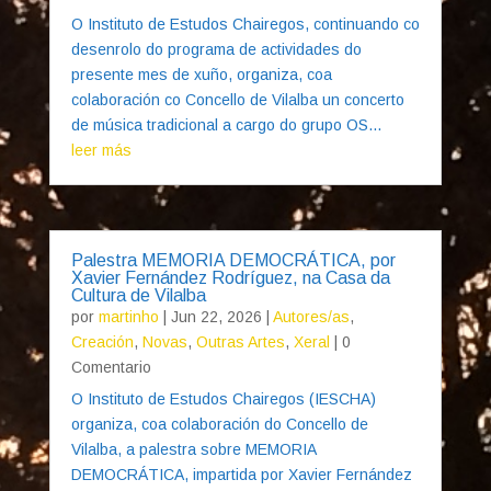
O Instituto de Estudos Chairegos, continuando co
desenrolo do programa de actividades do
presente mes de xuño, organiza, coa
colaboración co Concello de Vilalba un concerto
de música tradicional a cargo do grupo OS...
leer más
Palestra MEMORIA DEMOCRÁTICA, por
Xavier Fernández Rodríguez, na Casa da
Cultura de Vilalba
por
martinho
|
Jun 22, 2026
|
Autores/as
,
Creación
,
Novas
,
Outras Artes
,
Xeral
| 0
Comentario
O Instituto de Estudos Chairegos (IESCHA)
organiza, coa colaboración do Concello de
Vilalba, a palestra sobre MEMORIA
DEMOCRÁTICA, impartida por Xavier Fernández