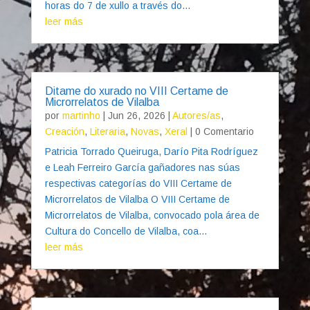
horas do 7 de xullo a través do...
leer más
Ditame do xurado no VIII Certame de
Microrrelatos de Vilalba
por
martinho
|
Jun 26, 2026
|
Autores/as
,
Creación
,
Literaria
,
Novas
,
Xeral
| 0 Comentario
Patricia Torrado Queiruga, Darío Pita Rodríguez
e Leah Ferreiro García gañadores nas súas
respectivas categorías do VIII Certame de
Microrrelatos de Vilalba O VIII Certame de
Microrrelatos de Vilalba, convocado pola área de
Cultura do Concello de Vilalba, coa...
leer más