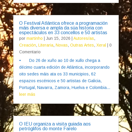
O Festival Atlántica ofrece a programación
máis diversa e ampla da súa historia con
espectáculos en 33 concellos e 50 artistas
por
martinho
|
Jun 15, 2026
|
Autores/as
,
Creación
,
Literaria
,
Novas
,
Outras Artes
,
Xeral
| 0
Comentario
• Do 26 de xuño ao 10 de xullo chega a
décimo cuarta edición de Atlántica, incorporando
oito sedes máis ata os 33 municipios, 62
espazos escénicos e 50 artistas de Galicia,
Portugal, Navarra, Zamora, Huelva e Colombia...
leer más
O IEU organiza a visita guiada aos
petróglifos do monte Farelo