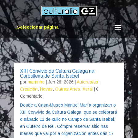
Seleccionar página
XIII Convivio da Cultura Galega na
Carballeira de Santa Isabel
por
martinho
|
Jun 28, 2026
|
Autores/as
,
Creación
,
Novas
,
Outras Artes
,
Xeral
| 0
Comentario
Desde a Casa-Museo Manuel María organizan o
XIII Convivio da Cultura Galega, que se celebrará
o sábado 11 de xullo no Campo de Santa Isabel,
en Outeiro de Rei. Cómpre reservar sitio nas
mesas que vai pór a organización antes das 17