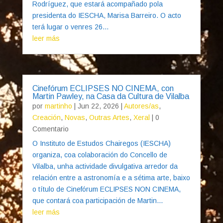
Rodríguez, que estará acompañado pola
presidenta do IESCHA, Marisa Barreiro. O acto
terá lugar o venres 26...
leer más
Cinefórum ECLIPSES NO CINEMA, con
Martin Pawley, na Casa da Cultura de Vilalba
por
martinho
|
Jun 22, 2026
|
Autores/as
,
Creación
,
Novas
,
Outras Artes
,
Xeral
| 0
Comentario
O Instituto de Estudos Chairegos (IESCHA)
organiza, coa colaboración do Concello de
Vilalba, unha actividade divulgativa arredor da
relación entre a astronomía e a sétima arte, baixo
o título de Cinefórum ECLIPSES NON CINEMA,
que contará coa participación de Martin...
leer más