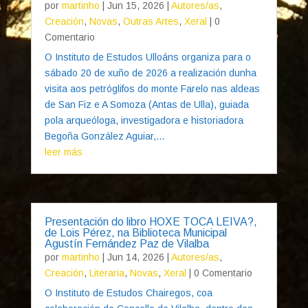
por
martinho
|
Jun 15, 2026
|
Autores/as
,
Creación
,
Novas
,
Outras Artes
,
Xeral
| 0
Comentario
O Instituto de Estudos Ulloáns organiza para o
sábado 20 de xuño de 2026 a realización dunha
visita aos petróglifos do monte Farelo nas aldeas
de San Fiz e A Somoza (Antas de Ulla), guiada
pola arqueóloga, investigadora e historiadora
Begoña González Aguiar,...
leer más
Presentación do libro HOXE TOCA LEIVA?,
de Lois Pérez, na Biblioteca Municipal
Agustín Fernández Paz de Vilalba
por
martinho
|
Jun 14, 2026
|
Autores/as
,
Creación
,
Literaria
,
Novas
,
Xeral
| 0 Comentario
O Instituto de Estudos Chairegos, coa