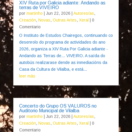
XIV Ruta por Galicia adiante: Andando as
terras de VIVEIRO
por
martinho
|
Jun 22, 2026
|
Autores/as
,
Creación
,
Novas
,
Outras Artes
,
Xeral
| 0
Comentario
O Instituto de Estudos Chairegos, continuando co
desenrolo do programa de actividades do ano
2026, organiza a XIV Ruta Por Galicia adiante -
Andando as Terras de… VIVEIRO. A saída do
autobús realizarase dende as inmediacións da
Casa da Cultura de Vilalba, e está...
leer más
Concerto do Grupo OS VALUROS no
Auditorio Municipal de Vilalba
por
martinho
|
Jun 22, 2026
|
Autores/as
,
Creación
,
Novas
,
Outras Artes
,
Xeral
| 0
Comentario