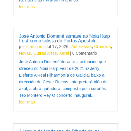
leer más
José Antonio Domené súmase ao Noia Harp
Fest como solista do Portus Apostoli
por
martinho
|
Jul 17, 2026
|
Autores/as
,
Creación
,
Novas
,
Outras Artes
,
Xeral
| 0 Comentario
José Antonio Domené durante a actuación que
ofreceu no Noia Harp Fest de 2021 © Jerry
Elefarte A Real Filharmonía de Galicia, baixo a
dirección de César Ramos, interpretará Alén do
azul, a obra gañadora, composta polo coruñés
Teo Montero Rey O concerto inaugural...
leer más