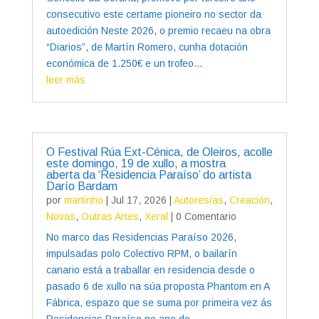
consecutivo este certame pioneiro no sector da
autoedición Neste 2026, o premio recaeu na obra
“Diarios”, de Martín Romero, cunha dotación
económica de 1.250€ e un trofeo...
leer más
O Festival Rúa Ext-Cénica, de Oleiros, acolle
este domingo, 19 de xullo, a mostra
aberta da ‘Residencia Paraíso’ do artista
Darío Bardam
por
martinho
|
Jul 17, 2026
|
Autores/as
,
Creación
,
Novas
,
Outras Artes
,
Xeral
| 0 Comentario
No marco das Residencias Paraíso 2026,
impulsadas polo Colectivo RPM, o bailarín
canario está a traballar en residencia desde o
pasado 6 de xullo na súa proposta Phantom en A
Fábrica, espazo que se suma por primeira vez ás
Residencias Paraíso no ano do...