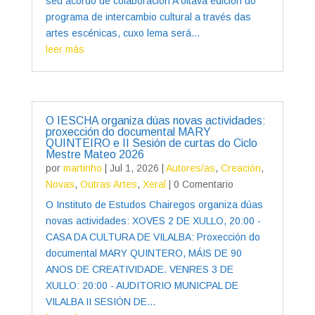
seu acordo de colaboración A oitava edición do
programa de intercambio cultural a través das
artes escénicas, cuxo lema será...
leer más
O IESCHA organiza dúas novas actividades:
proxección do documental MARY
QUINTEIRO e II Sesión de curtas do Ciclo
Mestre Mateo 2026
por
martinho
|
Jul 1, 2026
|
Autores/as
,
Creación
,
Novas
,
Outras Artes
,
Xeral
| 0 Comentario
O Instituto de Estudos Chairegos organiza dúas
novas actividades: XOVES 2 DE XULLO, 20:00 -
CASA DA CULTURA DE VILALBA: Proxección do
documental MARY QUINTERO, MÁIS DE 90
ANOS DE CREATIVIDADE. VENRES 3 DE
XULLO: 20:00 - AUDITORIO MUNICPAL DE
VILALBA II SESIÓN DE...