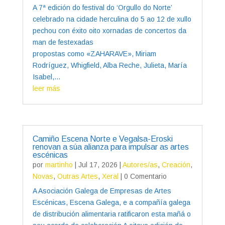
A 7ª edición do festival do ‘Orgullo do Norte’
celebrado na cidade herculina do 5 ao 12 de xullo
pechou con éxito oito xornadas de concertos da
man de festexadas
propostas como «ZAHARAVE», Miriam
Rodríguez, Whigfield, Alba Reche, Julieta, María
Isabel,...
leer más
Camiño Escena Norte e Vegalsa-Eroski
renovan a súa alianza para impulsar as artes
escénicas
por
martinho
|
Jul 17, 2026
|
Autores/as
,
Creación
,
Novas
,
Outras Artes
,
Xeral
| 0 Comentario
A Asociación Galega de Empresas de Artes
Escénicas, Escena Galega, e a compañía galega
de distribución alimentaria ratificaron esta mañá o