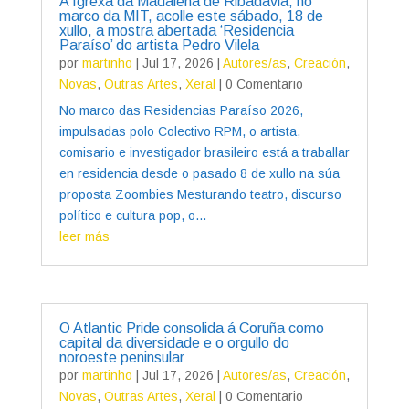
A Igrexa da Madalena de Ribadavia, no
marco da MIT, acolle este sábado, 18 de
xullo, a mostra abertada ‘Residencia
Paraíso’ do artista Pedro Vilela
por
martinho
|
Jul 17, 2026
|
Autores/as
,
Creación
,
Novas
,
Outras Artes
,
Xeral
| 0 Comentario
No marco das Residencias Paraíso 2026,
impulsadas polo Colectivo RPM, o artista,
comisario e investigador brasileiro está a traballar
en residencia desde o pasado 8 de xullo na súa
proposta Zoombies Mesturando teatro, discurso
político e cultura pop, o...
leer más
O Atlantic Pride consolida á Coruña como
capital da diversidade e o orgullo do
noroeste peninsular
por
martinho
|
Jul 17, 2026
|
Autores/as
,
Creación
,
Novas
,
Outras Artes
,
Xeral
| 0 Comentario