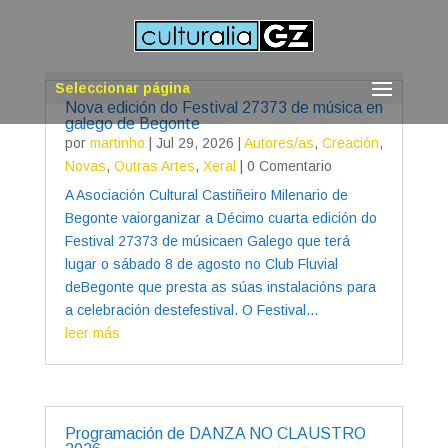
Seleccionar página
Nova edición do Festival 27373 de música en
galego de Begonte
por
martinho
|
Jul 29, 2026
|
Autores/as
,
Creación
,
Novas
,
Outras Artes
,
Xeral
| 0 Comentario
A Asociación Cultural Castiñeiro Milenario de
Begonte vaiorganizar a Décimo cuarta edición do
Festival 27373 de músicaen Galego que terá
lugar o sábado 8 de agosto no Club Fluvial
deBegonte que presta as súas instalacións para
a celebración destefestival. O Festival...
leer más
Programación de DANZA NO CLAUSTRO