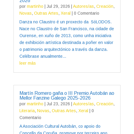
2026
por
martinho
|
Jul 29, 2026
|
Autores/as
,
Creación
,
Novas
,
Outras Artes
,
Xeral
| 0 Comentario
Danza no Claustro é un proxecto da SóLODOS.
Nace no Claustro de San Francisco, na cidade de
Ourense, en xuño de 2013, como unha iniciativa
de exhibición artística destinada a poñer en valor
o patrimonio arquitectónico a través da danza.
Celébrase anualmente...
leer más
Martín Romero gaña o III Premio Autobán ao
Mellor Fanzine Galego 2025-2026
por
martinho
|
Jul 23, 2026
|
Autores/as
,
Creación
,
Literaria
,
Novas
,
Outras Artes
,
Xeral
| 0
Comentario
A Asociación Cultural Autobán, co apoio do
Concello da Coruña, promove por terceiro ano