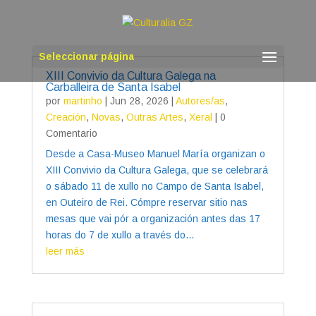
Seleccionar página
XIII Convivio da Cultura Galega na
Carballeira de Santa Isabel
por
martinho
|
Jun 28, 2026
|
Autores/as
,
Creación
,
Novas
,
Outras Artes
,
Xeral
| 0
Comentario
Desde a Casa-Museo Manuel María organizan o
XIII Convivio da Cultura Galega, que se celebrará
o sábado 11 de xullo no Campo de Santa Isabel,
en Outeiro de Rei. Cómpre reservar sitio nas
mesas que vai pór a organización antes das 17
horas do 7 de xullo a través do...
leer más