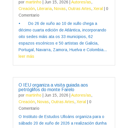
por
martinho
|
Jun 15, 2026
|
Autores/as
,
Creación
,
Literaria
,
Novas
,
Outras Artes
,
Xeral
| 0
Comentario
• Do 26 de xuño ao 10 de xullo chega a
décimo cuarta edición de Atlántica, incorporando
oito sedes máis ata os 33 municipios, 62
espazos escénicos e 50 artistas de Galicia,
Portugal, Navarra, Zamora, Huelva e Colombia...
leer más
O IEU organiza a visita guiada aos
petróglifos do monte Farelo
por
martinho
|
Jun 15, 2026
|
Autores/as
,
Creación
,
Novas
,
Outras Artes
,
Xeral
| 0
Comentario
O Instituto de Estudos Ulloáns organiza para o
sábado 20 de xuño de 2026 a realización dunha