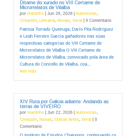
Ditame do xurado no VIII Certame de
Microrrelatos de Vilalba
por
martinho
|
Jun 26, 2026
|
Autores/as
,
Creación
,
Literaria
,
Novas
,
Xeral
| 0 Comentario
Patricia Torrado Queiruga, Darío Pita Rodríguez
e Leah Ferreiro García gañadores nas súas
respectivas categorías do VIII Certame de
Microrrelatos de Vilalba O VIII Certame de
Microrrelatos de Vilalba, convocado pola área de
Cultura do Concello de Vilalba, coa...
leer más
XIV Ruta por Galicia adiante: Andando as
terras de VIVEIRO
por
martinho
|
Jun 22, 2026
|
Autores/as
,
Creación
,
Novas
,
Outras Artes
,
Xeral
| 0
Comentario
O Instituto de Estudos Chairegos, continuando co