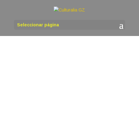
Seleccionar página
martinho
O venres 14 de agosto ás 18,00 h, organizada
polas asociacións Quercus Sonora e Instituto de
Estudos Ulloáns, terá lugar na Casa da Cultura
de Antas de Ulla a presentación do libro de
poemas de Sandra Goded Conexión. Sandra
Goded, bióloga, poeta, escritora e...