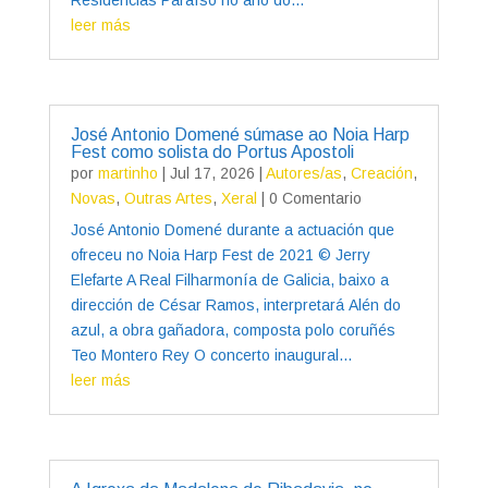
leer más
José Antonio Domené súmase ao Noia Harp
Fest como solista do Portus Apostoli
por
martinho
|
Jul 17, 2026
|
Autores/as
,
Creación
,
Novas
,
Outras Artes
,
Xeral
| 0 Comentario
José Antonio Domené durante a actuación que
ofreceu no Noia Harp Fest de 2021 © Jerry
Elefarte A Real Filharmonía de Galicia, baixo a
dirección de César Ramos, interpretará Alén do
azul, a obra gañadora, composta polo coruñés
Teo Montero Rey O concerto inaugural...
leer más