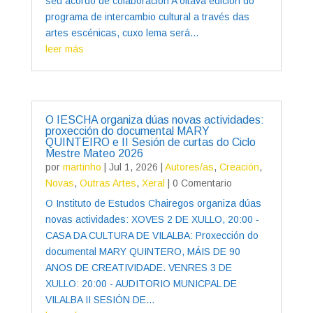
seu acordo de colaboración A oitava edición do
programa de intercambio cultural a través das
artes escénicas, cuxo lema será...
leer más
O IESCHA organiza dúas novas actividades:
proxección do documental MARY
QUINTEIRO e II Sesión de curtas do Ciclo
Mestre Mateo 2026
por
martinho
|
Jul 1, 2026
|
Autores/as
,
Creación
,
Novas
,
Outras Artes
,
Xeral
| 0 Comentario
O Instituto de Estudos Chairegos organiza dúas
novas actividades: XOVES 2 DE XULLO, 20:00 -
CASA DA CULTURA DE VILALBA: Proxección do
documental MARY QUINTERO, MÁIS DE 90
ANOS DE CREATIVIDADE. VENRES 3 DE
XULLO: 20:00 - AUDITORIO MUNICPAL DE
VILALBA II SESIÓN DE...