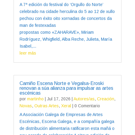
A 7ª edición do festival do ‘Orgullo do Norte’
celebrado na cidade herculina do 5 ao 12 de xullo
pechou con éxito oito xornadas de concertos da
man de festexadas
propostas como «ZAHARAVE», Miriam
Rodríguez, Whigfield, Alba Reche, Julieta, María
Isabel,...
leer más
Camiño Escena Norte e Vegalsa-Eroski
renovan a súa alianza para impulsar as artes
escénicas
por
martinho
|
Jul 17, 2026
|
Autores/as
,
Creación
,
Novas
,
Outras Artes
,
Xeral
| 0 Comentario
A Asociación Galega de Empresas de Artes
Escénicas, Escena Galega, e a compañía galega
de distribución alimentaria ratificaron esta mañá o