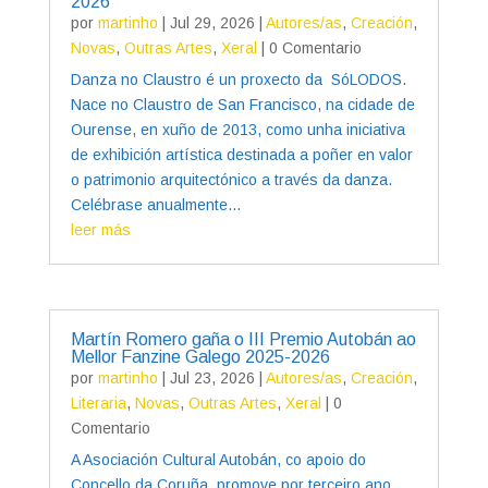
2026
por
martinho
|
Jul 29, 2026
|
Autores/as
,
Creación
,
Novas
,
Outras Artes
,
Xeral
| 0 Comentario
Danza no Claustro é un proxecto da SóLODOS.
Nace no Claustro de San Francisco, na cidade de
Ourense, en xuño de 2013, como unha iniciativa
de exhibición artística destinada a poñer en valor
o patrimonio arquitectónico a través da danza.
Celébrase anualmente...
leer más
Martín Romero gaña o III Premio Autobán ao
Mellor Fanzine Galego 2025-2026
por
martinho
|
Jul 23, 2026
|
Autores/as
,
Creación
,
Literaria
,
Novas
,
Outras Artes
,
Xeral
| 0
Comentario
A Asociación Cultural Autobán, co apoio do
Concello da Coruña, promove por terceiro ano