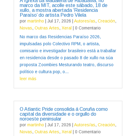
A Igrexa da Madalena de Ribadavia, no
marco da MIT, acolle este sábado, 18 de
xullo, a mostra abertada ‘Residencia
Paraíso’ do artista Pedro Vilela
por
martinho
|
Jul 17, 2026
|
Autores/as
,
Creación
,
Novas
,
Outras Artes
,
Xeral
| 0 Comentario
No marco das Residencias Paraíso 2026,
impulsadas polo Colectivo RPM, o artista,
comisario e investigador brasileiro está a traballar
en residencia desde o pasado 8 de xullo na súa
proposta Zoombies Mesturando teatro, discurso
político e cultura pop, o...
leer más
O Atlantic Pride consolida á Coruña como
capital da diversidade e o orgullo do
noroeste peninsular
por
martinho
|
Jul 17, 2026
|
Autores/as
,
Creación
,
Novas
,
Outras Artes
,
Xeral
| 0 Comentario