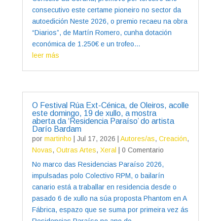
consecutivo este certame pioneiro no sector da
autoedición Neste 2026, o premio recaeu na obra
“Diarios”, de Martín Romero, cunha dotación
económica de 1.250€ e un trofeo...
leer más
O Festival Rúa Ext-Cénica, de Oleiros, acolle
este domingo, 19 de xullo, a mostra
aberta da ‘Residencia Paraíso’ do artista
Darío Bardam
por
martinho
|
Jul 17, 2026
|
Autores/as
,
Creación
,
Novas
,
Outras Artes
,
Xeral
| 0 Comentario
No marco das Residencias Paraíso 2026,
impulsadas polo Colectivo RPM, o bailarín
canario está a traballar en residencia desde o
pasado 6 de xullo na súa proposta Phantom en A
Fábrica, espazo que se suma por primeira vez ás
Residencias Paraíso no ano do...