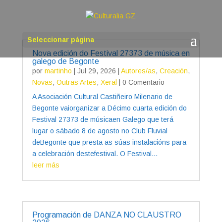
Seleccionar página
Nova edición do Festival 27373 de música en
galego de Begonte
por
martinho
|
Jul 29, 2026
|
Autores/as
,
Creación
,
Novas
,
Outras Artes
,
Xeral
| 0 Comentario
A Asociación Cultural Castiñeiro Milenario de
Begonte vaiorganizar a Décimo cuarta edición do
Festival 27373 de músicaen Galego que terá
lugar o sábado 8 de agosto no Club Fluvial
deBegonte que presta as súas instalacións para
a celebración destefestival. O Festival...
leer más
Programación de DANZA NO CLAUSTRO