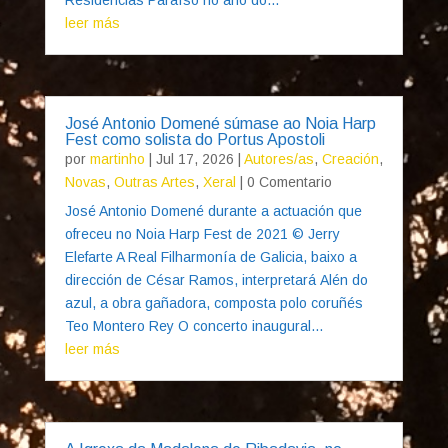
leer más
José Antonio Domené súmase ao Noia Harp
Fest como solista do Portus Apostoli
por
martinho
|
Jul 17, 2026
|
Autores/as
,
Creación
,
Novas
,
Outras Artes
,
Xeral
| 0 Comentario
José Antonio Domené durante a actuación que
ofreceu no Noia Harp Fest de 2021 © Jerry
Elefarte A Real Filharmonía de Galicia, baixo a
dirección de César Ramos, interpretará Alén do
azul, a obra gañadora, composta polo coruñés
Teo Montero Rey O concerto inaugural...
leer más