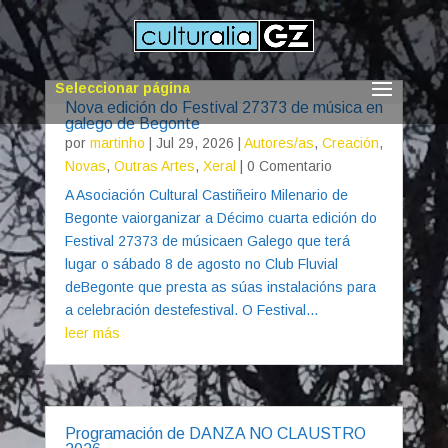
Seleccionar página
Nova edición do Festival 27373 de música en
galego de Begonte
por
martinho
|
Jul 29, 2026
|
Autores/as
,
Creación
,
Novas
,
Outras Artes
,
Xeral
| 0 Comentario
A Asociación Cultural Castiñeiro Milenario de
Begonte vaiorganizar a Décimo cuarta edición do
Festival 27373 de músicaen Galego que terá
lugar o sábado 8 de agosto no Club Fluvial
deBegonte que presta as súas instalacións para
a celebración destefestival. O Festival...
leer más
Programación de DANZA NO CLAUSTRO