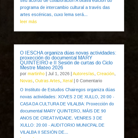
seu acordo de colaboración A oitava edición do
programa de intercambio cultural a través das
artes escénicas, cuxo lema será...
leer más
O IESCHA organiza dúas novas actividades:
proxección do documental MARY
QUINTEIRO e II Sesión de curtas do Ciclo
Mestre Mateo 2026
por
martinho
|
Jul 1, 2026
|
Autores/as
,
Creación
,
Novas
,
Outras Artes
,
Xeral
| 0 Comentario
O Instituto de Estudos Chairegos organiza dúas
novas actividades: XOVES 2 DE XULLO, 20:00 -
CASA DA CULTURA DE VILALBA: Proxección do
documental MARY QUINTERO, MÁIS DE 90
ANOS DE CREATIVIDADE. VENRES 3 DE
XULLO: 20:00 - AUDITORIO MUNICPAL DE
VILALBA II SESIÓN DE...