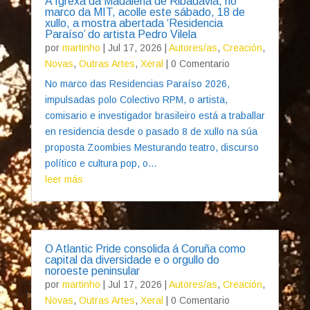
A Igrexa da Madalena de Ribadavia, no
marco da MIT, acolle este sábado, 18 de
xullo, a mostra abertada ‘Residencia
Paraíso’ do artista Pedro Vilela
por
martinho
|
Jul 17, 2026
|
Autores/as
,
Creación
,
Novas
,
Outras Artes
,
Xeral
| 0 Comentario
No marco das Residencias Paraíso 2026,
impulsadas polo Colectivo RPM, o artista,
comisario e investigador brasileiro está a traballar
en residencia desde o pasado 8 de xullo na súa
proposta Zoombies Mesturando teatro, discurso
político e cultura pop, o...
leer más
O Atlantic Pride consolida á Coruña como
capital da diversidade e o orgullo do
noroeste peninsular
por
martinho
|
Jul 17, 2026
|
Autores/as
,
Creación
,
Novas
,
Outras Artes
,
Xeral
| 0 Comentario