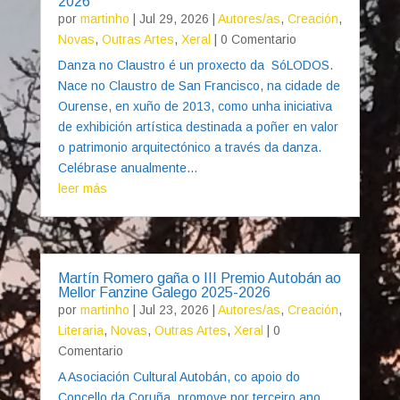
2026
por
martinho
|
Jul 29, 2026
|
Autores/as
,
Creación
,
Novas
,
Outras Artes
,
Xeral
| 0 Comentario
Danza no Claustro é un proxecto da SóLODOS.
Nace no Claustro de San Francisco, na cidade de
Ourense, en xuño de 2013, como unha iniciativa
de exhibición artística destinada a poñer en valor
o patrimonio arquitectónico a través da danza.
Celébrase anualmente...
leer más
Martín Romero gaña o III Premio Autobán ao
Mellor Fanzine Galego 2025-2026
por
martinho
|
Jul 23, 2026
|
Autores/as
,
Creación
,
Literaria
,
Novas
,
Outras Artes
,
Xeral
| 0
Comentario
A Asociación Cultural Autobán, co apoio do
Concello da Coruña, promove por terceiro ano