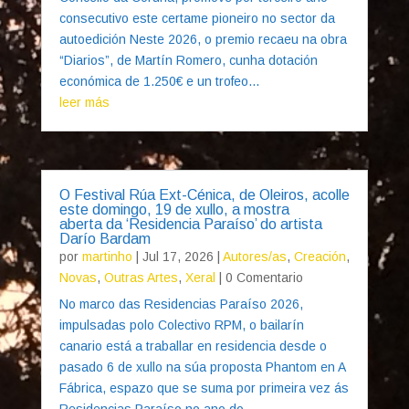
consecutivo este certame pioneiro no sector da
autoedición Neste 2026, o premio recaeu na obra
“Diarios”, de Martín Romero, cunha dotación
económica de 1.250€ e un trofeo...
leer más
O Festival Rúa Ext-Cénica, de Oleiros, acolle
este domingo, 19 de xullo, a mostra
aberta da ‘Residencia Paraíso’ do artista
Darío Bardam
por
martinho
|
Jul 17, 2026
|
Autores/as
,
Creación
,
Novas
,
Outras Artes
,
Xeral
| 0 Comentario
No marco das Residencias Paraíso 2026,
impulsadas polo Colectivo RPM, o bailarín
canario está a traballar en residencia desde o
pasado 6 de xullo na súa proposta Phantom en A
Fábrica, espazo que se suma por primeira vez ás
Residencias Paraíso no ano do...