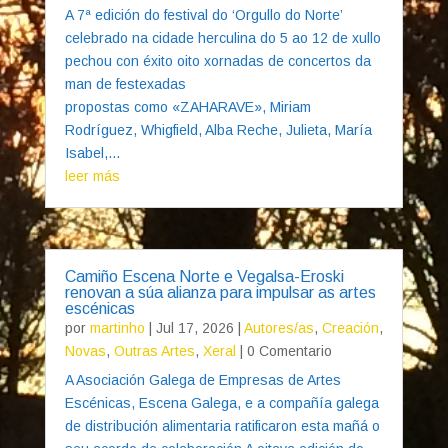
A 7ª edición do festival do ‘Orgullo do Norte’
celebrado na cidade herculina do 5 ao 12 de xullo
pechou con éxito oito xornadas de concertos da
man de festexadas
propostas como «ZAHARAVE», Miriam
Rodríguez, Whigfield, Alba Reche, Julieta, María
Isabel,...
leer más
Camiño Escena Norte e Vegalsa-Eroski
renovan a súa alianza para impulsar as artes
escénicas
por
martinho
|
Jul 17, 2026
|
Autores/as
,
Creación
,
Novas
,
Outras Artes
,
Xeral
| 0 Comentario
A Asociación Galega de Empresas de Artes
Escénicas, Escena Galega, e a compañía galega
de distribución alimentaria ratificaron esta mañá o