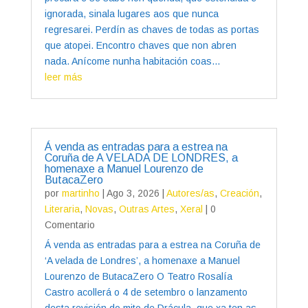
ignorada, sinala lugares aos que nunca
regresarei. Perdín as chaves de todas as portas
que atopei. Encontro chaves que non abren
nada. Anícome nunha habitación coas...
leer más
Á venda as entradas para a estrea na
Coruña de A VELADA DE LONDRES, a
homenaxe a Manuel Lourenzo de
ButacaZero
por
martinho
|
Ago 3, 2026
|
Autores/as
,
Creación
,
Literaria
,
Novas
,
Outras Artes
,
Xeral
| 0
Comentario
Á venda as entradas para a estrea na Coruña de
‘A velada de Londres’, a homenaxe a Manuel
Lourenzo de ButacaZero O Teatro Rosalía
Castro acollerá o 4 de setembro o lanzamento
desta revisión do mito de Drácula, que xa ten as