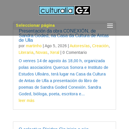
Seleccionar página
Presentación da obra CONEXIÓN, de
Sandra Goded, na Casa da Cultura de Antas
de Ulla
por
martinho
|
Ago 5, 2026
|
Autores/as
,
Creación
,
Literaria
,
Novas
,
Xeral
| 0 Comentario
O venres 14 de agosto ás 18,00 h, organizada
polas asociacións Quercus Sonora e Instituto de
Estudos Ulloáns, terá lugar na Casa da Cultura
de Antas de Ulla a presentación do libro de
poemas de Sandra Goded Conexión. Sandra
Goded, bióloga, poeta, escritora e...
leer más