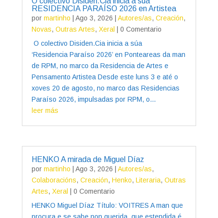
O colectivo Disiden.Cia inicia a súa
RESIDENCIA PARAÍSO 2026 en Artistea
por
martinho
|
Ago 3, 2026
|
Autores/as
,
Creación
,
Novas
,
Outras Artes
,
Xeral
| 0 Comentario
O colectivo Disiden.Cia inicia a súa
‘Residencia Paraíso 2026’ en Ponteareas da man
de RPM, no marco da Residencia de Artes e
Pensamento Artistea Desde este luns 3 e até o
xoves 20 de agosto, no marco das Residencias
Paraíso 2026, impulsadas por RPM, o...
leer más
HENKO A mirada de Miguel Díaz
por
martinho
|
Ago 3, 2026
|
Autores/as
,
Colaboracións
,
Creación
,
Henko
,
Literaria
,
Outras
Artes
,
Xeral
| 0 Comentario
HENKO Miguel Díaz Título: VOITRES A man que
procura e se sabe non querida, que estendida é