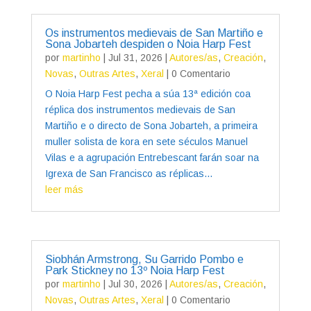
Os instrumentos medievais de San Martiño e
Sona Jobarteh despiden o Noia Harp Fest
por
martinho
|
Jul 31, 2026
|
Autores/as
,
Creación
,
Novas
,
Outras Artes
,
Xeral
| 0 Comentario
O Noia Harp Fest pecha a súa 13ª edición coa
réplica dos instrumentos medievais de San
Martiño e o directo de Sona Jobarteh, a primeira
muller solista de kora en sete séculos Manuel
Vilas e a agrupación Entrebescant farán soar na
Igrexa de San Francisco as réplicas...
leer más
Siobhán Armstrong, Su Garrido Pombo e
Park Stickney no 13º Noia Harp Fest
por
martinho
|
Jul 30, 2026
|
Autores/as
,
Creación
,
Novas
,
Outras Artes
,
Xeral
| 0 Comentario