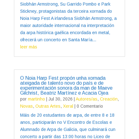
Siobhán Armstrong, Su Garrido Pombo e Park
Stickney, protagonistas da terceira xornada do
Noia Harp Fest A irlandesa Siobhán Armstrong, a
maior autoridade internacional na interpretación
da arpa histórica gaélica encordada en metal,
ofrecerá un concerto en Santa María...
leer más
O Noia Harp Fest propón unha xornada
ateigada de talento novo do país e de
experimentación sonora da man de Maeve
Gilchrist, Beatriz Martínez e Acacia Ojea
por
martinho
|
Jul 30, 2026
|
Autores/as
,
Creación
,
Novas
,
Outras Artes
,
Xeral
| 0 Comentario
Máis de 20 estudantes de arpa, de entre 8 e 18
anos, participarán no V Encontro de Escolas e
Alumnado de Arpa de Galicia, que culminará cun
concerto a partir das 13:00 horas no Liceo de