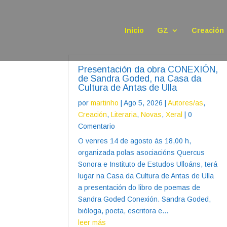
Inicio
GZ
Creación
Presentación da obra CONEXIÓN,
de Sandra Goded, na Casa da
Cultura de Antas de Ulla
por
martinho
|
Ago 5, 2026
|
Autores/as
,
Creación
,
Literaria
,
Novas
,
Xeral
| 0
Comentario
O venres 14 de agosto ás 18,00 h,
organizada polas asociacións Quercus
Sonora e Instituto de Estudos Ulloáns, terá
lugar na Casa da Cultura de Antas de Ulla
a presentación do libro de poemas de
Sandra Goded Conexión. Sandra Goded,
bióloga, poeta, escritora e...
leer más