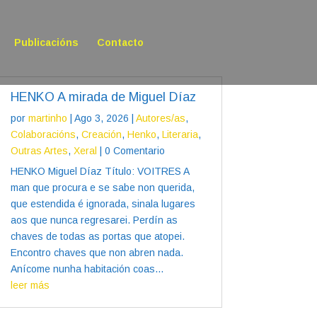
Publicacións
Contacto
HENKO A mirada de Miguel Díaz
por
martinho
|
Ago 3, 2026
|
Autores/as
,
Colaboracións
,
Creación
,
Henko
,
Literaria
,
Outras Artes
,
Xeral
| 0 Comentario
HENKO Miguel Díaz Título: VOITRES A
man que procura e se sabe non querida,
que estendida é ignorada, sinala lugares
aos que nunca regresarei. Perdín as
chaves de todas as portas que atopei.
Encontro chaves que non abren nada.
Anícome nunha habitación coas...
leer más