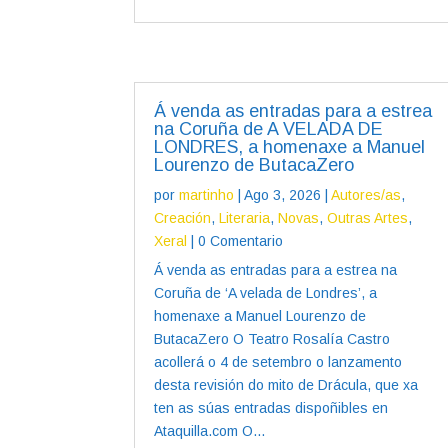
Á venda as entradas para a estrea
na Coruña de A VELADA DE
LONDRES, a homenaxe a Manuel
Lourenzo de ButacaZero
por
martinho
|
Ago 3, 2026
|
Autores/as
,
Creación
,
Literaria
,
Novas
,
Outras Artes
,
Xeral
| 0 Comentario
Á venda as entradas para a estrea na
Coruña de ‘A velada de Londres’, a
homenaxe a Manuel Lourenzo de
ButacaZero O Teatro Rosalía Castro
acollerá o 4 de setembro o lanzamento
desta revisión do mito de Drácula, que xa
ten as súas entradas dispoñibles en
Ataquilla.com O...