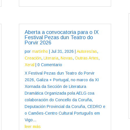
Aberta a convocatoria para o IX
Festival Pezas dun Teatro do
Porvir 2026
por
martinho
|
Jul 31, 2026
|
Autores/as
,
Creación
,
Literaria
,
Novas
,
Outras Artes
,
Xeral
| 0 Comentario
X Festival Pezas dun Teatro do Porvir
2026, Galiza + Portugal, no marco da XI
Xornada da Sección de Literatura
Dramática Organizada pola AELG coa
colaboración do Concello da Coruña,
Deputación Provincial da Coruña, CEDRO e
o Camões-Centro Cultural Português em
Vigo...
leer más