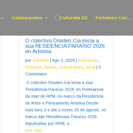
Colaboracións
Parladoiro Con…
O colectivo Disiden.Cia inicia a
súa RESIDENCIA PARAÍSO 2026
en Artistea
por
martinho
|
Ago 3, 2026
|
Autores/as
,
Creación
,
Novas
,
Outras Artes
,
Xeral
| 0
Comentario
O colectivo Disiden.Cia inicia a súa
‘Residencia Paraíso 2026’ en Ponteareas
da man de RPM, no marco da Residencia
de Artes e Pensamento Artistea Desde
este luns 3 e até o xoves 20 de agosto, no
marco das Residencias Paraíso 2026,
impulsadas por RPM, o...
leer más