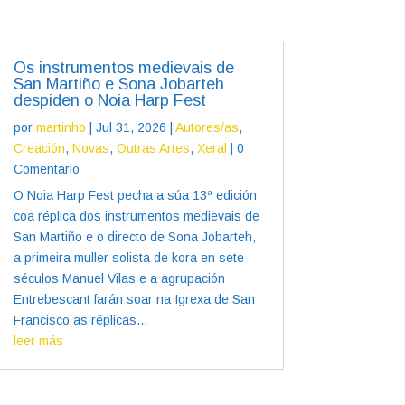
Os instrumentos medievais de
San Martiño e Sona Jobarteh
despiden o Noia Harp Fest
por
martinho
|
Jul 31, 2026
|
Autores/as
,
Creación
,
Novas
,
Outras Artes
,
Xeral
| 0
Comentario
O Noia Harp Fest pecha a súa 13ª edición
coa réplica dos instrumentos medievais de
San Martiño e o directo de Sona Jobarteh,
a primeira muller solista de kora en sete
séculos Manuel Vilas e a agrupación
Entrebescant farán soar na Igrexa de San
Francisco as réplicas...
leer más