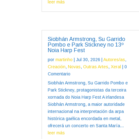
leer más
Siobhán Armstrong, Su Garrido
Pombo e Park Stickney no 13º
Noia Harp Fest
por
martinho
|
Jul 30, 2026
|
Autores/as
,
Creación
,
Novas
,
Outras Artes
,
Xeral
| 0
Comentario
Siobhán Armstrong, Su Garrido Pombo e
Park Stickney, protagonistas da terceira
xornada do Noia Harp Fest A irlandesa
Siobhán Armstrong, a maior autoridade
internacional na interpretación da arpa
histórica gaélica encordada en metal,
ofrecerá un concerto en Santa María...
leer más