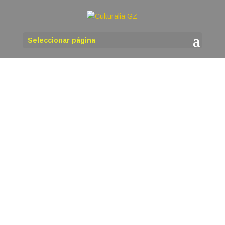
Seleccionar página
martinho
A Asociación Cultural Castiñeiro Milenario de
Begonte vaiorganizar a Décimo cuarta edición do
Festival 27373 de músicaen Galego que terá
lugar o sábado 8 de agosto no Club Fluvial
deBegonte que presta as súas instalacións para
a celebración destefestival. O Festival...