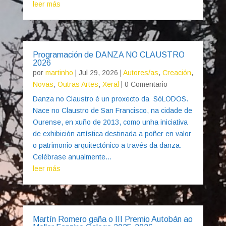
leer más
Programación de DANZA NO CLAUSTRO
2026
por
martinho
|
Jul 29, 2026
|
Autores/as
,
Creación
,
Novas
,
Outras Artes
,
Xeral
| 0 Comentario
Danza no Claustro é un proxecto da SóLODOS.
Nace no Claustro de San Francisco, na cidade de
Ourense, en xuño de 2013, como unha iniciativa
de exhibición artística destinada a poñer en valor
o patrimonio arquitectónico a través da danza.
Celébrase anualmente...
leer más
Martín Romero gaña o III Premio Autobán ao