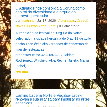
O Atlantic Pride consolida á Coruña como
capital da diversidade e o orgullo do
noroeste peninsular
por
martinho
|
Jul 17, 2026
|
Autores/as
,
Creación
,
Novas
,
Outras Artes
,
Xeral
| 0 Comentario
A 7ª edición do festival do ‘Orgullo do Norte’
celebrado na cidade herculina do 5 ao 12 de xullo
pechou con éxito oito xornadas de concertos da
man de festexadas
propostas como «ZAHARAVE», Miriam
Rodríguez, Whigfield, Alba Reche, Julieta, María
Isabel,...
leer más
Camiño Escena Norte e Vegalsa-Eroski
renovan a súa alianza para impulsar as artes
escénicas