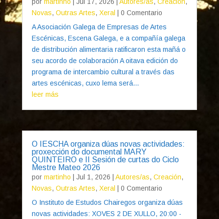
por
martinho
|
Jul 17, 2026
|
Autores/as
,
Creación
,
Novas
,
Outras Artes
,
Xeral
| 0 Comentario
A Asociación Galega de Empresas de Artes
Escénicas, Escena Galega, e a compañía galega
de distribución alimentaria ratificaron esta mañá o
seu acordo de colaboración A oitava edición do
programa de intercambio cultural a través das
artes escénicas, cuxo lema será...
leer más
O IESCHA organiza dúas novas actividades:
proxección do documental MARY
QUINTEIRO e II Sesión de curtas do Ciclo
Mestre Mateo 2026
por
martinho
|
Jul 1, 2026
|
Autores/as
,
Creación
,
Novas
,
Outras Artes
,
Xeral
| 0 Comentario
O Instituto de Estudos Chairegos organiza dúas
novas actividades: XOVES 2 DE XULLO, 20:00 -