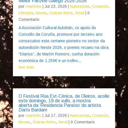
Mellor Fanzine Galego 2025-2026
por
martinho
|
Jul 23, 2026
|
Autores/as
,
Creación
,
Literaria
,
Novas
,
Outras Artes
,
Xeral
| 0
Comentario
A Asociación Cultural Autobán, co apoio do
Concello da Coruña, promove por terceiro ano
consecutivo este certame pioneiro no sector da
autoedición Neste 2026, o premio recaeu na obra
“Diarios”, de Martín Romero, cunha dotación
económica de 1.250€ e un trofeo...
leer más
O Festival Rúa Ext-Cénica, de Oleiros, acolle
este domingo, 19 de xullo, a mostra
aberta da ‘Residencia Paraíso’ do artista
Darío Bardam
por
martinho
|
Jul 17, 2026
|
Autores/as
,
Creación
,
Novas
,
Outras Artes
,
Xeral
| 0 Comentario