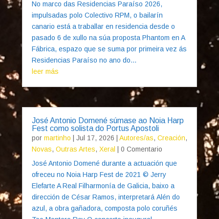
No marco das Residencias Paraíso 2026,
impulsadas polo Colectivo RPM, o bailarín
canario está a traballar en residencia desde o
pasado 6 de xullo na súa proposta Phantom en A
Fábrica, espazo que se suma por primeira vez ás
Residencias Paraíso no ano do...
leer más
José Antonio Domené súmase ao Noia Harp
Fest como solista do Portus Apostoli
por
martinho
|
Jul 17, 2026
|
Autores/as
,
Creación
,
Novas
,
Outras Artes
,
Xeral
| 0 Comentario
José Antonio Domené durante a actuación que
ofreceu no Noia Harp Fest de 2021 © Jerry
Elefarte A Real Filharmonía de Galicia, baixo a
dirección de César Ramos, interpretará Alén do
azul, a obra gañadora, composta polo coruñés