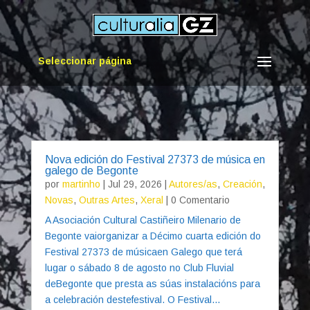
Seleccionar página
Nova edición do Festival 27373 de música en
galego de Begonte
por
martinho
|
Jul 29, 2026
|
Autores/as
,
Creación
,
Novas
,
Outras Artes
,
Xeral
| 0 Comentario
A Asociación Cultural Castiñeiro Milenario de
Begonte vaiorganizar a Décimo cuarta edición do
Festival 27373 de músicaen Galego que terá
lugar o sábado 8 de agosto no Club Fluvial
deBegonte que presta as súas instalacións para
a celebración destefestival. O Festival...