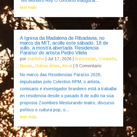
Teo Montero Rey O concerto inaugural...
leer más
A Igrexa da Madalena de Ribadavia, no
marco da MIT, acolle este sábado, 18 de
xullo, a mostra abertada ‘Residencia
Paraíso’ do artista Pedro Vilela
por
martinho
|
Jul 17, 2026
|
Autores/as
,
Creación
,
Novas
,
Outras Artes
,
Xeral
| 0 Comentario
No marco das Residencias Paraíso 2026,
impulsadas polo Colectivo RPM, o artista,
comisario e investigador brasileiro está a traballar
en residencia desde o pasado 8 de xullo na súa
proposta Zoombies Mesturando teatro, discurso
político e cultura pop, o...
leer más