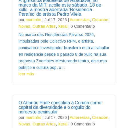
A Igrexa da Madalena de Ribadavia, no
marco da MIT, acolle este sábado, 18 de
xullo, a mostra abertada ‘Residencia
Paraíso’ do artista Pedro Vilela
por
martinho
|
Jul 17, 2026
|
Autores/as
,
Creación
,
Novas
,
Outras Artes
,
Xeral
| 0 Comentario
No marco das Residencias Paraíso 2026,
impulsadas polo Colectivo RPM, o artista,
comisario e investigador brasileiro está a traballar
en residencia desde o pasado 8 de xullo na súa
proposta Zoombies Mesturando teatro, discurso
político e cultura pop, o...
leer más
O Atlantic Pride consolida á Coruña como
capital da diversidade e o orgullo do
noroeste peninsular
por
martinho
|
Jul 17, 2026
|
Autores/as
,
Creación
,
Novas
,
Outras Artes
,
Xeral
| 0 Comentario