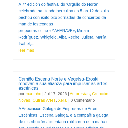
A 7ª edición do festival do ‘Orgullo do Norte’
celebrado na cidade herculina do 5 ao 12 de xullo
pechou con éxito oito xornadas de concertos da
man de festexadas
propostas como «ZAHARAVE», Miriam
Rodríguez, Whigfield, Alba Reche, Julieta, María
Isabel,...
leer más
Camiño Escena Norte e Vegalsa-Eroski
renovan a súa alianza para impulsar as artes
escénicas
por
martinho
|
Jul 17, 2026
|
Autores/as
,
Creación
,
Novas
,
Outras Artes
,
Xeral
| 0 Comentario
A Asociación Galega de Empresas de Artes
Escénicas, Escena Galega, e a compañía galega
de distribución alimentaria ratificaron esta mañá o