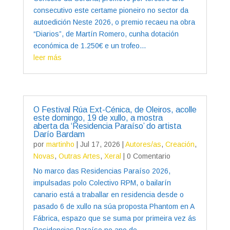
consecutivo este certame pioneiro no sector da
autoedición Neste 2026, o premio recaeu na obra
“Diarios”, de Martín Romero, cunha dotación
económica de 1.250€ e un trofeo...
leer más
O Festival Rúa Ext-Cénica, de Oleiros, acolle
este domingo, 19 de xullo, a mostra
aberta da ‘Residencia Paraíso’ do artista
Darío Bardam
por
martinho
|
Jul 17, 2026
|
Autores/as
,
Creación
,
Novas
,
Outras Artes
,
Xeral
| 0 Comentario
No marco das Residencias Paraíso 2026,
impulsadas polo Colectivo RPM, o bailarín
canario está a traballar en residencia desde o
pasado 6 de xullo na súa proposta Phantom en A
Fábrica, espazo que se suma por primeira vez ás
Residencias Paraíso no ano do...