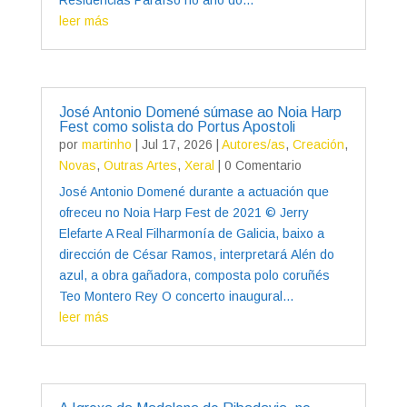
leer más
José Antonio Domené súmase ao Noia Harp
Fest como solista do Portus Apostoli
por
martinho
|
Jul 17, 2026
|
Autores/as
,
Creación
,
Novas
,
Outras Artes
,
Xeral
| 0 Comentario
José Antonio Domené durante a actuación que
ofreceu no Noia Harp Fest de 2021 © Jerry
Elefarte A Real Filharmonía de Galicia, baixo a
dirección de César Ramos, interpretará Alén do
azul, a obra gañadora, composta polo coruñés
Teo Montero Rey O concerto inaugural...
leer más