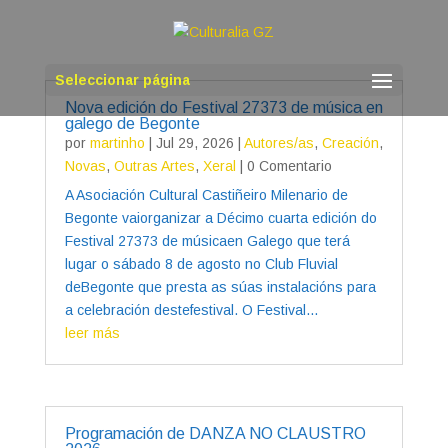
Seleccionar página
Nova edición do Festival 27373 de música en
galego de Begonte
por
martinho
|
Jul 29, 2026
|
Autores/as
,
Creación
,
Novas
,
Outras Artes
,
Xeral
| 0 Comentario
A Asociación Cultural Castiñeiro Milenario de
Begonte vaiorganizar a Décimo cuarta edición do
Festival 27373 de músicaen Galego que terá
lugar o sábado 8 de agosto no Club Fluvial
deBegonte que presta as súas instalacións para
a celebración destefestival. O Festival...
leer más
Programación de DANZA NO CLAUSTRO