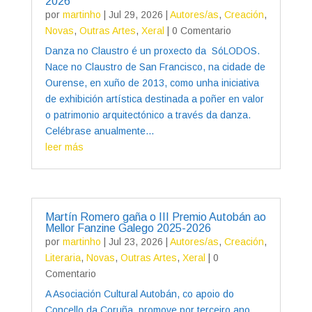
2026
por
martinho
|
Jul 29, 2026
|
Autores/as
,
Creación
,
Novas
,
Outras Artes
,
Xeral
| 0 Comentario
Danza no Claustro é un proxecto da SóLODOS.
Nace no Claustro de San Francisco, na cidade de
Ourense, en xuño de 2013, como unha iniciativa
de exhibición artística destinada a poñer en valor
o patrimonio arquitectónico a través da danza.
Celébrase anualmente...
leer más
Martín Romero gaña o III Premio Autobán ao
Mellor Fanzine Galego 2025-2026
por
martinho
|
Jul 23, 2026
|
Autores/as
,
Creación
,
Literaria
,
Novas
,
Outras Artes
,
Xeral
| 0
Comentario
A Asociación Cultural Autobán, co apoio do
Concello da Coruña, promove por terceiro ano