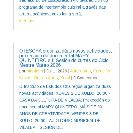
seu acordo de colaboración A oitava edición do
programa de intercambio cultural a través das
artes escénicas, cuxo lema será...
leer más
O IESCHA organiza dúas novas actividades:
proxección do documental MARY
QUINTEIRO e II Sesión de curtas do Ciclo
Mestre Mateo 2026
por
martinho
|
Jul 1, 2026
|
Autores/as
,
Creación
,
Novas
,
Outras Artes
,
Xeral
| 0 Comentario
O Instituto de Estudos Chairegos organiza dúas
novas actividades: XOVES 2 DE XULLO, 20:00 -
CASA DA CULTURA DE VILALBA: Proxección do
documental MARY QUINTERO, MÁIS DE 90
ANOS DE CREATIVIDADE. VENRES 3 DE
XULLO: 20:00 - AUDITORIO MUNICPAL DE
VILALBA II SESIÓN DE...