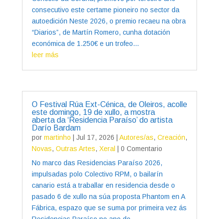
consecutivo este certame pioneiro no sector da
autoedición Neste 2026, o premio recaeu na obra
“Diarios”, de Martín Romero, cunha dotación
económica de 1.250€ e un trofeo...
leer más
O Festival Rúa Ext-Cénica, de Oleiros, acolle
este domingo, 19 de xullo, a mostra
aberta da ‘Residencia Paraíso’ do artista
Darío Bardam
por
martinho
|
Jul 17, 2026
|
Autores/as
,
Creación
,
Novas
,
Outras Artes
,
Xeral
| 0 Comentario
No marco das Residencias Paraíso 2026,
impulsadas polo Colectivo RPM, o bailarín
canario está a traballar en residencia desde o
pasado 6 de xullo na súa proposta Phantom en A
Fábrica, espazo que se suma por primeira vez ás
Residencias Paraíso no ano do...