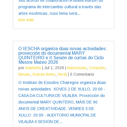
seu acordo de colaboración A oitava edición do
programa de intercambio cultural a través das
artes escénicas, cuxo lema será...
leer más
O IESCHA organiza dúas novas actividades:
proxección do documental MARY
QUINTEIRO e II Sesión de curtas do Ciclo
Mestre Mateo 2026
por
martinho
|
Jul 1, 2026
|
Autores/as
,
Creación
,
Novas
,
Outras Artes
,
Xeral
| 0 Comentario
O Instituto de Estudos Chairegos organiza dúas
novas actividades: XOVES 2 DE XULLO, 20:00 -
CASA DA CULTURA DE VILALBA: Proxección do
documental MARY QUINTERO, MÁIS DE 90
ANOS DE CREATIVIDADE. VENRES 3 DE
XULLO: 20:00 - AUDITORIO MUNICPAL DE
VILALBA II SESIÓN DE...