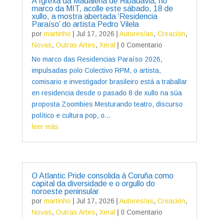
A Igrexa da Madalena de Ribadavia, no
marco da MIT, acolle este sábado, 18 de
xullo, a mostra abertada ‘Residencia
Paraíso’ do artista Pedro Vilela
por
martinho
|
Jul 17, 2026
|
Autores/as
,
Creación
,
Novas
,
Outras Artes
,
Xeral
| 0 Comentario
No marco das Residencias Paraíso 2026,
impulsadas polo Colectivo RPM, o artista,
comisario e investigador brasileiro está a traballar
en residencia desde o pasado 8 de xullo na súa
proposta Zoombies Mesturando teatro, discurso
político e cultura pop, o...
leer más
O Atlantic Pride consolida á Coruña como
capital da diversidade e o orgullo do
noroeste peninsular
por
martinho
|
Jul 17, 2026
|
Autores/as
,
Creación
,
Novas
,
Outras Artes
,
Xeral
| 0 Comentario