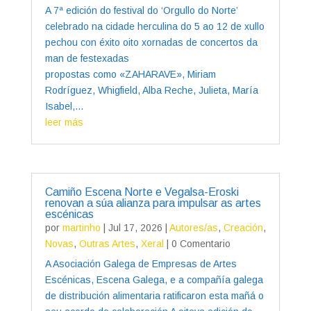
A 7ª edición do festival do ‘Orgullo do Norte’
celebrado na cidade herculina do 5 ao 12 de xullo
pechou con éxito oito xornadas de concertos da
man de festexadas
propostas como «ZAHARAVE», Miriam
Rodríguez, Whigfield, Alba Reche, Julieta, María
Isabel,...
leer más
Camiño Escena Norte e Vegalsa-Eroski
renovan a súa alianza para impulsar as artes
escénicas
por
martinho
|
Jul 17, 2026
|
Autores/as
,
Creación
,
Novas
,
Outras Artes
,
Xeral
| 0 Comentario
A Asociación Galega de Empresas de Artes
Escénicas, Escena Galega, e a compañía galega
de distribución alimentaria ratificaron esta mañá o