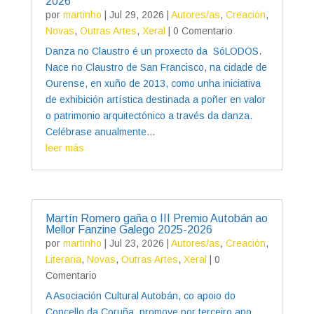
2026
por
martinho
|
Jul 29, 2026
|
Autores/as
,
Creación
,
Novas
,
Outras Artes
,
Xeral
| 0 Comentario
Danza no Claustro é un proxecto da SóLODOS.
Nace no Claustro de San Francisco, na cidade de
Ourense, en xuño de 2013, como unha iniciativa
de exhibición artística destinada a poñer en valor
o patrimonio arquitectónico a través da danza.
Celébrase anualmente...
leer más
Martín Romero gaña o III Premio Autobán ao
Mellor Fanzine Galego 2025-2026
por
martinho
|
Jul 23, 2026
|
Autores/as
,
Creación
,
Literaria
,
Novas
,
Outras Artes
,
Xeral
| 0
Comentario
A Asociación Cultural Autobán, co apoio do
Concello da Coruña, promove por terceiro ano