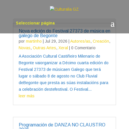
Seleccionar página
Nova edición do Festival 27373 de música en
galego de Begonte
por
martinho
|
Jul 29, 2026
|
Autores/as
,
Creación
,
Novas
,
Outras Artes
,
Xeral
| 0 Comentario
A Asociación Cultural Castiñeiro Milenario de
Begonte vaiorganizar a Décimo cuarta edición do
Festival 27373 de músicaen Galego que terá
lugar o sábado 8 de agosto no Club Fluvial
deBegonte que presta as súas instalacións para
a celebración destefestival. O Festival...
leer más
Programación de DANZA NO CLAUSTRO