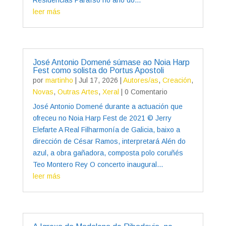
leer más
José Antonio Domené súmase ao Noia Harp
Fest como solista do Portus Apostoli
por
martinho
|
Jul 17, 2026
|
Autores/as
,
Creación
,
Novas
,
Outras Artes
,
Xeral
| 0 Comentario
José Antonio Domené durante a actuación que
ofreceu no Noia Harp Fest de 2021 © Jerry
Elefarte A Real Filharmonía de Galicia, baixo a
dirección de César Ramos, interpretará Alén do
azul, a obra gañadora, composta polo coruñés
Teo Montero Rey O concerto inaugural...
leer más